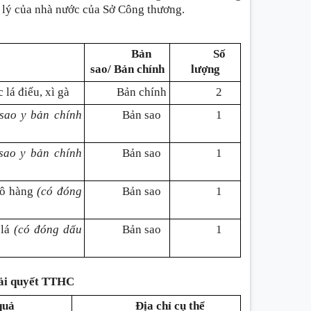
 lý của nhà nước của Sở Công thương.
Bản
Số
sao/
Bản chính
lượng
lá điếu, xì gà
Bản chính
2
sao y bản chính
Bản sao
1
sao y bản chính
Bản sao
1
lô hàng
(có đóng
Bản sao
1
 lá
(có đóng dấu
Bản sao
1
giải quyết TTHC
quả
Địa chỉ cụ thể