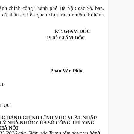
nh chính công Thành phố Hà Nội; các Sở, ban,
 cá nhân có liên quan chịu trách nhiệm thi hành
KT. GIÁM ĐỐC
PHÓ GIÁM ĐỐC
Phan Văn Phúc
TT;
 LỤC
TỤC HÀNH CHÍNH LĨNH VỰC XUẤT NHẬP
LÝ NHÀ NƯỚC CỦA SỞ CÔNG THƯƠNG
HÀ NỘI
03/2026 của Giám đốc Trung tâm phục vụ hành