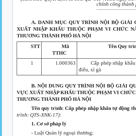
chính công thành
_____________________
A. DANH MỤC QUY TRÌNH NỘI BỘ GIẢI
XUẤT NHẬP KHẨU THUỘC PHẠM VI CHỨC N
THƯƠNG THÀNH PHỐ HÀ NỘI
STT
Mã
Tên Quy trì
TTHC
1
1.000363
Cấp phép nhập khẩu 
điếu, xì gà
B. NỘI DUNG QUY TRÌNH NỘI BỘ GIẢI 
VỰC XUẤT NHẬP KHẨU THUỘC PHẠM VI CHỨC
THƯƠNG THÀNH PHỐ HÀ NỘI
Tên quy trình
:
Cấp phép nhập khẩu tự động thu
trình
:
QTS-XNK-17)
:
1. Cơ sở pháp lý
- Luật Quản lý ngoại thương;