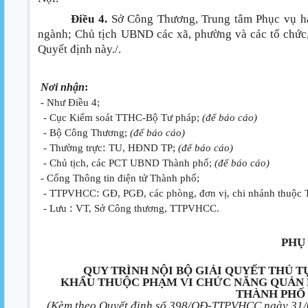
Điều 4.
Sở Công Thương, Trung tâm Phục vụ hà
ngành; Chủ tịch UBND các xã, phường và các tổ chức,
Quyết định này./.
Nơi nhận
:
- Như Điều 4;
- Cục Kiểm soát TTHC-Bộ Tư pháp;
(để báo cáo)
- Bộ Công Thương;
(để báo cáo)
:
- Thường trực
TU, HĐND TP;
(để báo cáo)
- Chủ tịch, các PCT UBND Thành phố;
(để báo cáo)
- Cổng Thông tin điện tử Thành phố;
:
- TTPVHCC
GĐ, PGĐ, các phòng, đơn vị, chi nhánh thuộc 
:
- Lưu
VT, Sở Công thương, TTPVHCC.
PHỤ
QUY TRÌNH NỘI BỘ GIẢI QUYẾT THỦ 
KHẨU THUỘC PHẠM VI CHỨC NĂNG QUẢN 
THÀNH PHỐ 
(Kèm theo Quyết định số 398/QĐ-TTPVHCC ngày 31/