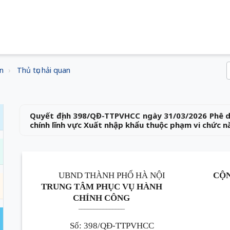
n
Thủ tục hải quan
Quyết định 398/QĐ-TTPVHCC ngày 31/03/2026 Phê du
chính lĩnh vực Xuất nhập khẩu thuộc phạm vi chức n
UBND THÀNH PHỐ HÀ NỘI
CỘN
TRUNG TÂM PHỤC VỤ HÀNH
CHÍNH CÔNG
_______________
Số
:
398/QĐ-TTPVHCC