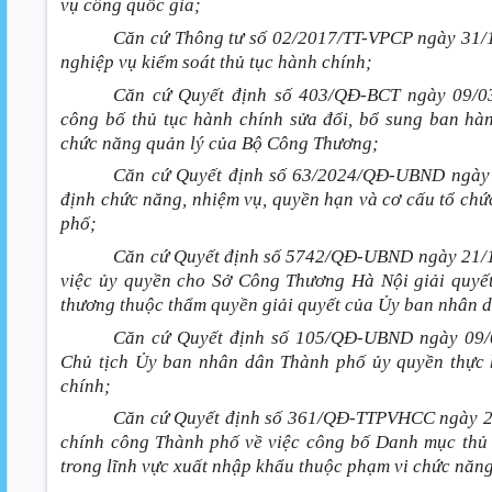
vụ công quốc gia;
Căn cứ Thông tư số 02/2017/TT-VPCP ngày 31/
nghiệp vụ kiểm soát thủ tục hành chính;
Căn cứ Quyết định số 403/QĐ-BCT ngày 09/0
công bố thủ tục hành chính sửa đổi, bổ sung ban hà
chức năng quản lý của Bộ Công Thương;
Căn cứ Quyết định số 63/2024/QĐ-UBND ngày
định chức năng, nhiệm vụ, quyền hạn và cơ cấu tổ ch
phố;
Căn cứ Quyết định số 5742/QĐ-UBND ngày 21/1
việc ủy quyền cho Sở Công Thương Hà Nội giải quyết
thương thuộc thẩm quyền giải quyết của Ủy ban nhân 
Căn cứ Quyết định số 105/QĐ-UBND ngày 09/
Chủ tịch Ủy ban nhân dân Thành phố ủy quyền thực h
chính;
Căn cứ Quyết định số 361/QĐ-TTPVHCC ngày 2
chính công Thành phố về việc công bố Danh mục thủ 
trong lĩnh vực xuất nhập khẩu thuộc phạm vi chức năn