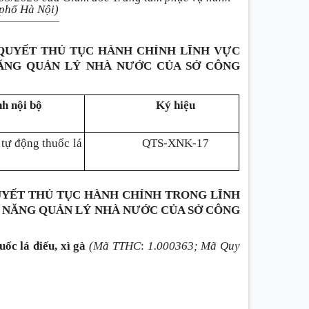
 phố Hà Nội)
_______________
 QUYẾT THỦ TỤC HÀNH CHÍNH LĨNH VỰC
ĂNG QUẢN LÝ NHÀ NƯỚC CỦA SỞ CÔNG
nh nội bộ
Ký hiệu
tự động thuốc lá
QTS-XNK-17
QUYẾT THỦ TỤC HÀNH CHÍNH TRONG LĨNH
 NĂNG QUẢN LÝ NHÀ NƯỚC CỦA SỞ CÔNG
ốc lá điếu, xì gà
(Mã TTHC
:
1.000363; Mã Quy