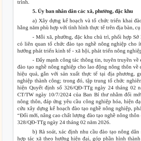
trình.
5. Ủy ban nhân dân các xã, phường, đặc khu
a) Xây dựng kế hoạch và tổ chức triển khai đ
hằng năm phù hợp với tình hình thực tế trên địa bàn, cụ
- Mỗi xã, phường, đặc khu chủ trì, phối hợp Sở
có liên quan tổ chức đào tạo nghề nông nghiệp cho í
hướng phát triển kinh tế - xã hội, phát triển nông nghiệp
- Đẩy mạnh công tác thông tin, tuyên truyền về
đào tạo nghề nông nghiệp cho lao động nông thôn về 
hiệu quả, gắn với sản xuất thực tế tại địa phương, 
nghiệp thành công; trong đó, tập trung tổ chức nghiên 
hiện Quyết định số 326/QĐ-TTg ngày 24 tháng 02 n
CT/TW ngày 10/7/2024 của Ban Bí thư nhằm đổi mới 
nông thôn, đáp ứng yêu cầu công nghiệp hóa, hiện đạ
cứu xây dựng kế hoạch đào tạo nghề nông nghiệp, phá
“Đổi mới, nâng cao chất lượng đào tạo nghề nông thô
328/QĐ-TTg ngày 24 tháng 02 năm 2026.
b) Rà soát, xác định nhu cầu đào tạo nông dân
hợp tác xã theo hướng hiện đại, góp phần hình thành