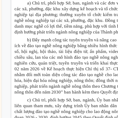
a) Chủ trì, phối hợp Sở, ban, ngành và các đơn
các xã, phường, đặc khu xây dựng kế hoạch và tổ chức 
nghiệp tại địa phương; thường xuyên tổ chức kiểm tra
nghề nông nghiệp tại các xã, phường, đặc khu. Đồng t
danh mục nghề có lợi thế, tiềm năng, phù hợp với tình h
định hướng phát triển ngành nông nghiệp của Thành ph
b) Đẩy mạnh công tác tuyên truyền và nâng cao n
ích về đào tạo nghề nông nghiệp bằng nhiều hình thức
số, hội nghị, hội thảo, tài liệu điện tử, ấn phẩm, vi
chiều sâu, lan tỏa các mô hình đào tạo nghề nông ngh
nghiên cứu, quán triệt, tuyên truyền và triển khai t
02 năm 2026 về Kế hoạch thực hiện Chỉ thị số 37- 
nhằm đổi mới toàn diện công tác đào tạo nghề cho l
hóa, hiện đại hóa nông nghiệp, nông thôn; đồng thời
nghiệp, phát triển ngành nghề nông thôn theo Chương t
nông thôn đến năm 2030” ban hành kèm theo Quyết đị
c) Chủ trì, phối hợp Sở, ban, ngành, Ủy ban nh
liên quan tham mưu, xây dựng trình Ủy ban nhân dân
chất lượng đào tạo nghề nông nghiệp cho lao động nô
đoạn 2026 - 2030, định hướng 2045 theo Quyết định