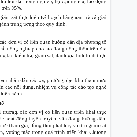
 thu hồi đất nông nghiệp, hộ cận nghèo, lao động
t trên 85%.
 giám sát thực hiện Kế hoạch hàng năm và cả giai
ành trung ương theo quy định.
các đơn vị có liên quan hướng dẫn địa phương tổ
ghề nông nghiệp cho lao động nông thôn trên địa
tác kiểm tra, giám sát, đánh giá tình hình thực
ban nhân dân các xã, phường, đặc khu tham mưu
ện các nội dung, nhiệm vụ công tác đào tạo nghề
 hiện hành.
hố
rường, các đơn vị có liên quan triển khai thực
ác hoạt động tuyên truyền, vận động, hướng dẫn,
 cực tham gia; đồng thời phát huy vai trò giám sát
ăn, vướng mắc trong quá trình triển khai Chương