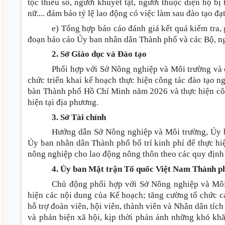
tộc thiểu số, người khuyết tật, người thuộc diện hộ bị
nữ.... đảm bảo tỷ lệ lao động có việc làm sau đào tạo đạ
e) Tổng hợp báo cáo đánh giá kết quả kiểm tra,
đoạn báo cáo Ủy ban nhân dân Thành phố và các Bộ, ng
2. Sở Giáo dục và Đào tạo
Phối hợp với Sở Nông nghiệp và Môi trường và 
chức triển khai kế hoạch thực hiện công tác đào tạo n
bàn Thành phố Hồ Chí Minh năm 2026 và thực hiện công 
hiện tại địa phương.
3. Sở Tài chính
Hướng dẫn Sở Nông nghiệp và Môi trường, Ủy 
Ủy ban nhân dân Thành phố bố trí kinh phí để thực hi
nông nghiệp cho lao động nông thôn theo các quy định
4. Ủy ban Mặt trận Tổ quốc Việt Nam Thành p
Chủ động phối hợp với Sở Nông nghiệp và Môi t
hiện các nội dung của Kế hoạch; tăng cường tổ chức c
hỗ trợ đoàn viên, hội viên, thành viên và Nhân dân tích
và phản biện xã hội, kịp thời phản ánh những khó kh