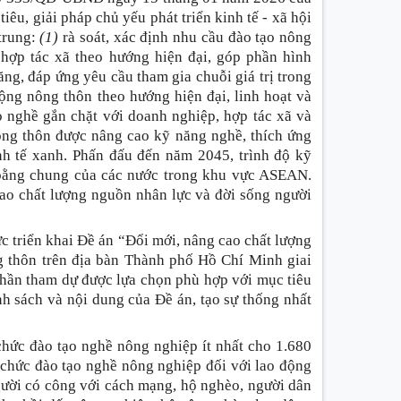
êu, giải pháp chủ yếu phát triển kinh tế - xã hội
trung
:
(1)
rà soát, xác định nhu cầu đào tạo nông
 hợp tác xã theo hướng hiện đại, góp phần hình
ăng, đáp ứng yêu cầu tham gia chuỗi giá trị trong
ộng nông thôn theo hướng hiện đại, linh hoạt và
o nghề gắn chặt với doanh nghiệp, hợp tác xã và
ông thôn được nâng cao kỹ năng nghề, thích ứng
nh tế xanh. Phấn đấu đến năm 2045, trình độ kỹ
 bằng chung của các nước trong khu vực ASEAN.
ao chất lượng nguồn nhân lực và đời sống người
 triển khai Đề án “Đổi mới, nâng cao chất lượng
g thôn trên địa bàn Thành phố Hồ Chí Minh giai
hần tham dự được lựa chọn phù hợp với mục tiêu
nh sách và nội dung của Đề án, tạo sự thống nhất
hức đào tạo nghề nông nghiệp ít nhất cho 1.680
 chức đào tạo nghề nông nghiệp đối với lao động
gười có công với cách mạng, hộ nghèo, người dân