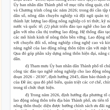
Ủy ban nhân dân Thành phố về mục tiêu tổng quát, chỉ ti
và Chương trình công tác năm 2026; trong đó cần tập 
dân số, nông dân chuyên nghiệp và đội ngũ quản trị
thành lực lượng lao động nông nghiệp có tri thức, kỹ n
nước và quốc tế;
(2)
phát triển đào tạo nghề cho lao đ
gắn với nhu cầu thị trường lao động. Hệ thống đào tạ
các mô hình kinh tế nông thôn bền vững. Lao động n
với chuyển đổi số, nông nghiệp công nghệ cao và ki
năng nghề của lao động nông thôn tiệm cận với mặt
Qua đó góp phần xây dựng nông thôn hiện đại, nâng c
dân.
d) Tham mưu Ủy ban nhân dân Thành phố tổ chức
công tác đào tạo nghề nông nghiệp cho lao động nôn
đoạn 2026 - 2030”, định hướng 2045, đảm bảo thành p
của Đề án; qua đó phổ biến, quán triệt các cơ chế, chí
trong tổ chức thực hiện.
đ) Trong năm 2026, định hướng địa phương tổ c
lao động nông thôn trên địa bàn Thành phố, ưu tiên tổ
nông thôn thuộc diện được hưởng chính sách ưu đãi n