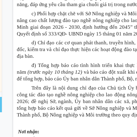
năng, đáp ứng yêu cầu tham gia chuỗi giá trị trong nước
c) Phối hợp chặt chẽ với Sở Nông nghiệp và Môi
nâng cao chất lượng đào tạo nghề nông nghiệp cho la
Minh giai đoạn 2026 - 2030, định hướng đến 2045” t
Quyết định số 333/QĐ- UBND ngày 15 tháng 01 năm 2
d) Chỉ đạo các cơ quan phát thanh, truyền hình, 
đốc, kiểm tra và chỉ đạo thực hiện các hoạt động đào 
địa bàn.
đ) Tổng hợp báo cáo tình hình triển khai thực
năm
(trước ngày 10 tháng 12)
và báo cáo đột xuất khi
để tổng hợp, báo cáo Ủy ban nhân dân Thành phố, Bộ, 
Trên đây là nội dung chỉ đạo của Chủ tịch Ủy 
công tác đào tạo nghề nông nghiệp cho lao động nôn
2026; đề nghị Sở, ngành, Ủy ban nhân dân các xã, ph
tổng hợp báo cáo kết quả gửi về Sở Nông nghiệp và M
Thành phố, Bộ Nông nghiệp và Môi trường theo quy địn
Nơi nhận
: