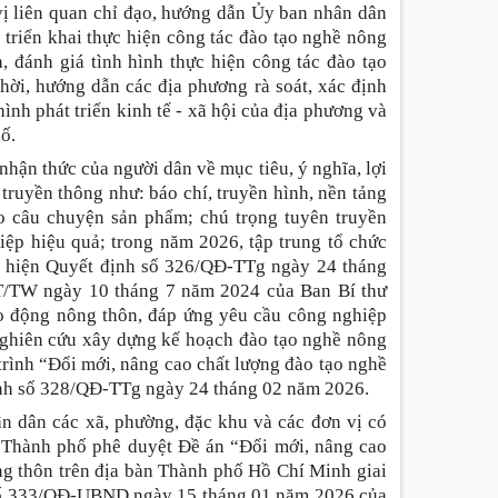
 vị liên quan chỉ đạo, hướng dẫn Ủy ban nhân dân
triển khai thực hiện công tác đào tạo nghề nông
, đánh giá tình hình thực hiện công tác đào tạo
hời, hướng dẫn các địa phương rà soát, xác định
ình phát triển kinh tế - xã hội của địa phương và
ố.
hận thức của người dân về mục tiêu, ý nghĩa, lợi
 truyền thông như
:
báo chí, truyền hình, nền tảng
deo câu chuyện sản phẩm; chú trọng tuyên truyền
iệp hiệu quả; trong năm 2026, tập trung tổ chức
hực hiện Quyết định số 326/QĐ-TTg ngày 24 tháng
CT/TW ngày 10 tháng 7 năm 2024 của Ban Bí thư
ao động nông thôn, đáp ứng yêu cầu công nghiệp
 nghiên cứu xây dựng kế hoạch đào tạo nghề nông
rình “Đổi mới, nâng cao chất lượng đào tạo nghề
nh số 328/QĐ-TTg ngày 24 tháng 02 năm 2026.
ân dân các xã, phường, đặc khu và các đơn vị có
 Thành phố phê duyệt Đề án “Đổi mới, nâng cao
ng thôn trên địa bàn Thành phố Hồ Chí Minh giai
 số 333/QĐ-UBND ngày 15 tháng 01 năm 2026 của