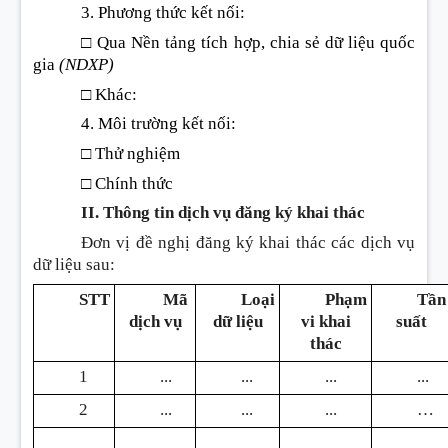
3. Phương thức kết n
ố
i
:
□
Qua Nền tảng tích hợp, chia s
ẻ
dữ liệu quốc
gia
(NDXP)
□
Khác
:
4. Môi trường kết nối
:
□
Thử nghiệm
□
Chính thức
II. Thông tin dịch vụ đăng ký khai thác
Đơn vị đề nghị đăng ký khai thác các dịch vụ
dữ liệu sau
:
STT
Mã
Loại
Phạm
Tần
dịch vụ
dữ liệu
vi khai
suất
thác
1
...
...
...
...
2
...
...
...
…