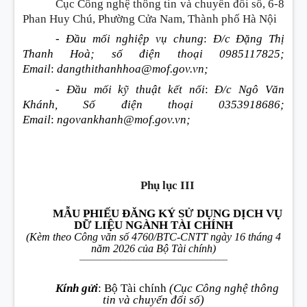
Cục Công nghệ thông tin và chuyển đổi số, 6-8
Phan Huy Chú, Phường Cửa Nam, Thành phố Hà Nội
- Đầu mối nghiệp vụ chung
:
Đ/c Đặng Thị
Thanh Hoà; số điện thoại 0985117825;
Email
:
dangthithanhhoa@mof.gov.vn;
- Đầu mối kỹ thuật kết nối
:
Đ/c Ngô Văn
Khánh, Số điện thoại 0353918686;
Email
:
ngovankhanh@mof.gov.vn;
Phụ lục III
MẪU PHIẾU ĐĂNG KÝ SỬ DỤNG DỊCH VỤ
DỮ LIỆU NGÀNH TÀI CHÍNH
(Kèm theo Công văn số 4760/BTC-CNTT ngày 16 tháng 4
năm 2026 của Bộ Tài chính)
____________________________________
Kính gửi
:
Bộ Tài chính
(Cục Công nghệ thông
tin và chuyển
đ
ổi số)