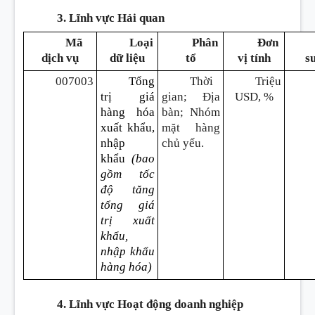
3. Lĩnh vực Hải quan
Mã
Loại
Phân
Đơn
dịch vụ
dữ liệu
tổ
vị tính
s
007003
Tổng
Thời
Triệu
trị giá
gian; Địa
USD, %
hàng hóa
bàn; Nhóm
xuất kh
ẩ
u,
mặt hàng
nhập
chủ yếu.
khẩu
(bao
gồm tốc
độ tăng
tổng giá
trị xuất
khẩu,
nhập kh
ẩ
u
hàng hóa)
4. Lĩnh vực Hoạt động doanh nghiệp