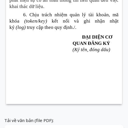
phát hiện sự cố an toàn thông tin liên quan đến việc
khai thác dữ liệu.
6. Chịu trách nhiệm quản lý tài khoản, mã
khóa
(token/key)
kết nối và ghi nhận nhật
ký
(log)
truy cập theo quy định./.
ĐẠI DIỆN CƠ
QUAN ĐĂNG KÝ
(Ký tên, đóng dấu)
Tải về văn bản (file PDF):