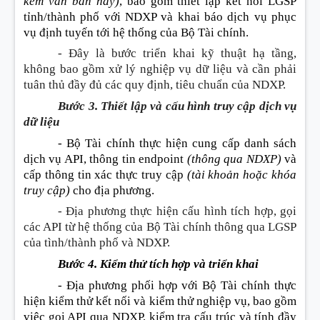
kèm văn bản này)
, bao gồm thiết lập kết nối LGSP
t
ỉ
nh/thành phố với NDXP và khai báo dịch vụ phục
vụ định tuyến tới hệ thống của Bộ Tài chính.
- Đây là bước triển khai kỹ thuật hạ tầng,
không bao gồm xử lý nghiệp vụ dữ liệu và cần phải
tuân thủ đầy đủ các quy định, tiêu chuẩn của NDXP.
Bước 3. Thiết lập và cấu hình truy cập dịch vụ
dữ liệu
- Bộ Tài chính thực hiện cung cấp danh sách
dịch vụ API, thông tin endpoint
(thông qua NDXP)
và
cấp thông tin xác thực truy cập
(tài khoản hoặc khóa
truy cập)
cho địa phương.
- Địa phương thực hiện cấu hình tích hợp, gọi
các API từ hệ thống của Bộ Tài chính thông qua LGSP
của tình/thành phố và NDXP.
B
ư
ớc 4. Kiểm thử tích hợp và triển khai
- Địa phương phối hợp với Bộ Tài chính thực
hiện kiểm thử kết n
ố
i và kiểm thử nghiệp vụ, bao gồm
việc gọi API qua NDXP, kiểm tra cấu trúc và tính đ
ầ
y