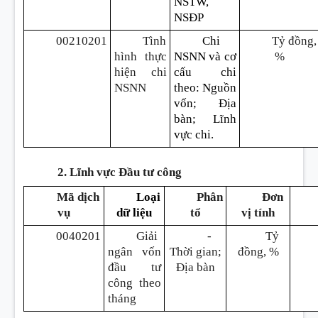
NSTW,
NSĐP
00210201
Tình
Chi
Tỷ đồng,
hình thực
NSNN và cơ
%
hiện chi
cấu chi
NSNN
theo
:
Nguồn
vốn; Địa
bàn; Lĩnh
vực chi.
2. Lĩnh vực Đầu tư công
Mã dịch
Loại
Phân
Đơn
vụ
d
ữ
liệu
tổ
vị tính
0040201
Giải
-
Tỷ
ngân vốn
Thời gian;
đồng, %
đầu tư
Địa bàn
công theo
tháng