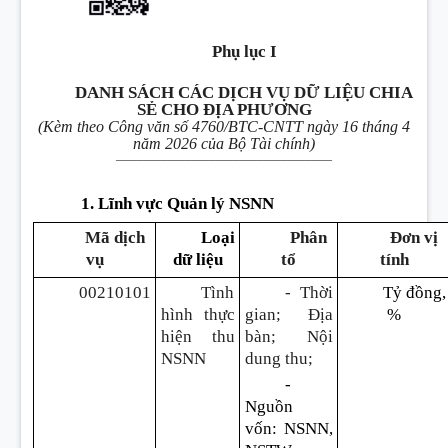
Phụ lục I
DANH SÁCH CÁC DỊCH VỤ DỮ LIỆU CHIA
SẺ CHO ĐỊA PHƯƠNG
(Kèm theo Công văn số 4760/BTC-CNTT ngày 16 tháng 4
năm 2026 của Bộ Tài chính)
____________________________________
1. Lĩnh vực Quản lý NSNN
Mã dịch
Loại
Phân
Đơn vị
vụ
d
ữ
liệu
tổ
tính
00210101
Tình
- Thời
Tỷ
đ
ồng,
hình thực
gian; Địa
%
hiện thu
bàn; Nội
NSNN
dung thu;
-
Nguồn
vốn
:
NSNN,