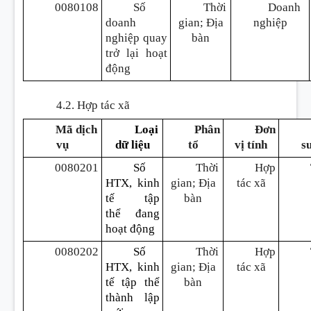
0080108
Số
Thời
Doanh
doanh
gian; Địa
nghiệp
nghiệp quay
bàn
trở lại hoạt
động
4.2. Hợp tác xã
Mã dịch
Loại
Phân
Đơn
vụ
d
ữ
liệu
tổ
vị tính
s
0080201
Số
Thời
Hợp
HTX, kinh
gian; Địa
tác xã
tế tập
bàn
thể
đ
ang
hoạt động
0080202
Số
Thời
Hợp
HTX, kinh
gian; Địa
tác xã
tế tập thể
bàn
thành
l
ập