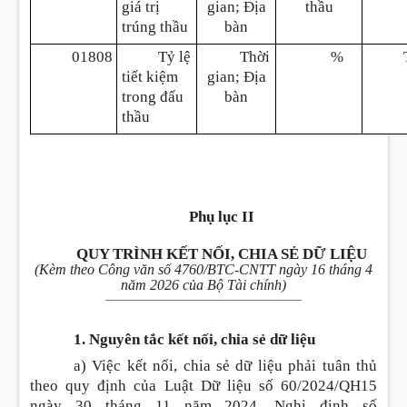
giá trị
gian; Địa
thầu
trúng thầu
bàn
01808
Tỷ lệ
Thời
%
tiết kiệm
gian; Địa
trong đấu
bàn
thầu
Phụ lục II
QUY TRÌNH KẾT NỐI, CHIA SẺ DỮ LIỆU
(Kèm theo Công văn số 4760/BTC-CNTT ngày 16 tháng 4
năm 2026 của Bộ Tài chính)
____________________________________
1. Nguyên tắc kết nối, chia sẻ dữ liệu
a) Việc kết nối, chia sẻ dữ liệu phải tuân thủ
theo quy định của Luật Dữ liệu số 60/2024/QH15
ngày 30 tháng 11 năm 2024, Nghị định số