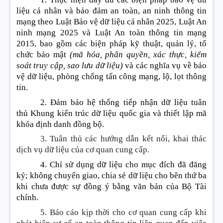
liệu cá nhân và bảo đảm an toàn, an ninh thông tin
mạng theo Luật Bảo vệ dữ liệu cá nhân 2025, Luật An
ninh mạng 2025 và Luật An toàn thông tin mạng
2015, bao gồm các biện pháp kỹ thuật, quản lý, tổ
chức bảo mật
(mã hóa, phân quyền, xác thực, kiểm
soát truy cập, sao lưu dữ liệu)
và các nghĩa vụ về bảo
vệ dữ liệu, phòng chống tấn công mạng, lộ, lọt thông
tin.
2. Đảm bảo hệ thống tiếp nhận dữ liệu tuân
th
ủ
Khung kiến trúc dữ liệu quốc gia và thiết lập mã
khóa định danh đồng bộ.
3. Tuân thủ các hướng dẫn kết nối, khai thác
dịch vụ dữ liệu của cơ quan cung cấp.
4. Chỉ sử dụng dữ liệu cho mục
đ
ích đã đăng
ký; không chuyển giao, chia sẻ dữ liệu cho bên thứ ba
khi chưa được sự đồng ý bằng văn bản của Bộ Tài
chính.
5. Báo cáo kịp thời cho cơ quan cung cấp khi