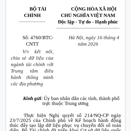
BỘ TÀI
CỘNG HÒA XÃ HỘI
CHÍNH
CHỦ NGHĨA VIỆT NAM
_______________
Độc lập - Tự do - Hạnh phúc
____________________________________
Số
:
4760/BTC-
Hà Nội, ngày 16 tháng 4
CNTT
năm 2026
V/v kết nối,
chia sẻ dữ liệu của
ngành tài chính với
Trung tâm điều
hành thông minh
các địa phương
Kính gửi
:
Ủy ban nhân dân các tỉnh, thành phố
trực thuộc Trung ương
Thực hiện Nghị quyết số 214/NQ-CP ngày
23/7/2025 của Chính phủ về Kế hoạch hành động
thúc đẩy tạo lập dữ liệu phục vụ chuyển đổi số toàn
diện, Bộ Tài chính đã triển khai Cơ sở dữ liệu quốc