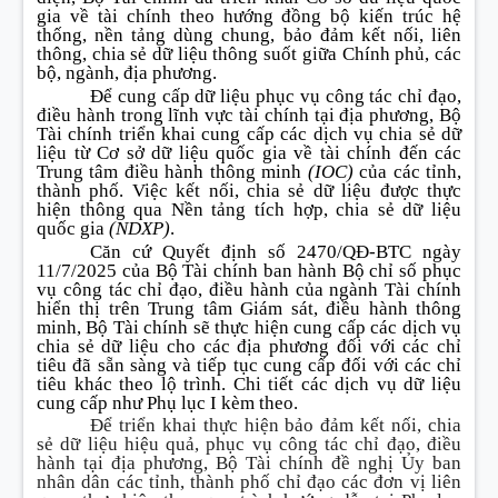
gia về tài chính theo hướng
đ
ồng bộ ki
ế
n trúc hệ
thống, nền t
ả
ng dùng chung, bảo đảm kết nối, liên
thông, chia sẻ dữ liệu thông suốt giữa Chính phủ, các
bộ, ngành, địa phương.
Để cung cấp dữ liệu phục vụ công tác chỉ đạo,
điều hành trong lĩnh vực tài chính tại địa phương, Bộ
Tài chính triển khai cung cấp các dịch vụ chia sẻ dữ
liệu từ Cơ sở dữ liệu quốc gia về tài chính đến các
Trung tâm điều hành thông minh
(IOC)
của các tỉnh,
thành phố. Việc kết nối, chia sẻ dữ liệu được thực
hiện thông qua Nền tảng tích hợp, chia sẻ dữ liệu
quốc gia
(NDXP)
.
Căn cứ Quyết định số 2470/QĐ-BTC ngày
11/7/2025 của Bộ Tài chính ban hành Bộ ch
ỉ
số phục
vụ công tác chỉ đạo, điều hành của ngành Tài chính
hi
ể
n thị trên Trung tâm Giám sát, điều hành thông
minh, Bộ Tài chính sẽ thực hiện cung cấp các dịch vụ
chia sẻ dữ liệu cho các địa phương đối với các chỉ
tiêu đã sẵn sàng và tiếp tục cung cấp đối với các chỉ
tiêu khác theo lộ trình. Chi tiết các dịch vụ dữ liệu
cung cấp như Phụ lục I kèm theo.
Để triển khai thực hiện bảo đảm kết nối, chia
sẻ dữ liệu hiệu quả, phục vụ công tác chỉ đạo, điều
hành tại địa phương, Bộ Tài chính đề nghị Ủy ban
nhân dân các tỉnh, thành phố chỉ đạo các đơn vị liên