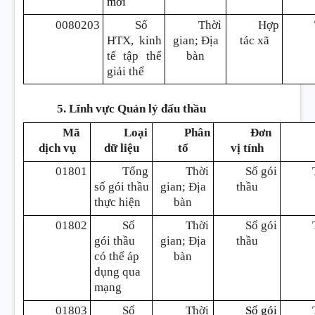
mới
0080203
Số
Thời
Hợp
HTX, kinh
gian; Địa
tác xã
tế tập thể
bàn
giải thể
5. Lĩnh vực Quản lý đấu thầu
Mã
Loại
Phân
Đơn
dịch vụ
dữ liệu
tổ
vị tính
01801
Tổng
Thời
Số gói
số gói thầu
gian; Địa
thầu
thực hiện
bàn
01802
Số
Thời
Số gói
gói thầu
gian; Địa
thầu
có thể áp
bàn
dụng qua
mạng
01803
Số
Thời
S
ố
gói