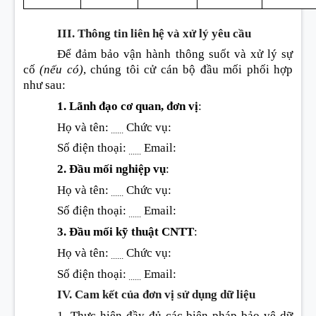
III. Thông tin liên hệ và xử lý yêu cầu
Để đ
ả
m bảo vận hành thông suốt và xử lý sự
cố
(nếu có)
, chúng tôi cử cán bộ đầu mối phối hợp
như sau
:
1. Lãnh đạo cơ quan, đơn vị
:
Họ và tên
:
Chức vụ
:
......
S
ố
điện thoại
:
Email
:
......
2. Đầu mối nghiệp vụ
:
Họ và tên
:
Chức vụ
:
......
Số điện thoại
:
Email
:
......
3. Đầu mối kỹ thuật CNTT
:
Họ và tên
:
Chức vụ
:
......
Số điện thoại
:
Email
:
......
IV. Cam kết của đơn vị sử dụng dữ liệu
1. Thực hiện đầy đủ các biện pháp bảo vệ dữ