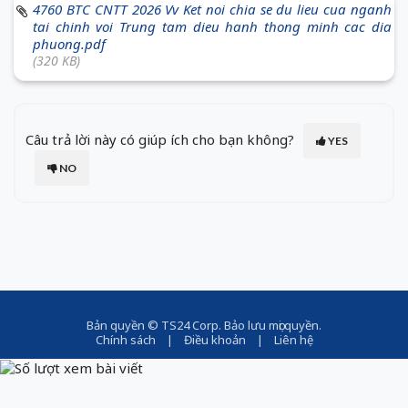
4760 BTC CNTT 2026 Vv Ket noi chia se du lieu cua nganh
tai chinh voi Trung tam dieu hanh thong minh cac dia
phuong.pdf
(320 KB)
Câu trả lời này có giúp ích cho bạn không?
YES
NO
Bản quyền ©
TS24 Corp
. Bảo lưu mọi quyền.
Chính sách
|
Điều khoản
|
Liên hệ