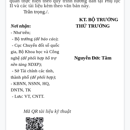
quan thực hiện theo quy trình hướng dẫn tại Phụ lục
II và các tài liệu kèm theo văn bản này.
Trân tr
ọ
ng./.
KT. BỘ TRƯỞNG
THỨ TRƯỞNG
Nơi nhận
:
- Như trên;
- Bộ trưởng
(để báo cáo)
;
- Cục Chuyển đổi số quốc
gia, Bộ Khoa học và Công
Nguyễn Đức Tâm
nghệ
(để phối hợp hỗ trợ
nền tảng NDXP)
;
- Sở Tài chính các tỉnh,
thành phố
(để phối hợp)
;
- KBNN, NSNN, HQ,
DNTN, TK
:
- Lưu
VT, CNTT.
Mã QR tài liệu kỹ thuật