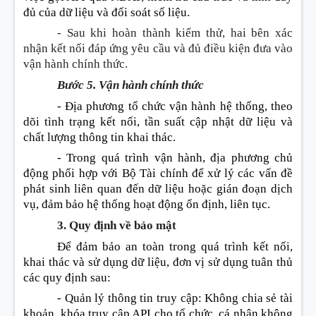
đủ của dữ liệu và đối soát số liệu.
- Sau khi hoàn thành kiểm thử, hai bên xác
nhận kết nối đáp ứng yêu cầu và đủ điều kiện đưa vào
vận hành chính thức.
Bước 5. Vận hành chính thức
- Địa phương tổ chức vận hành hệ thống, theo
dõi tình trạng kết n
ố
i, tần suất cập nhật dữ liệu và
chất lượng thông tin khai thác.
- Trong quá trình vận hành, địa phương chủ
động phối hợp với Bộ Tài chính để xử lý các vấn
đ
ề
phát sinh liên quan đến dữ liệu hoặc gián đoạn dịch
vụ, đảm bảo hệ thống hoạt động ổn định, liên tục.
3. Quy định về bảo mật
Đ
ể
đảm bảo an toàn trong quá trình kết nối,
khai thác và sử dụng dữ liệu, đơn vị sử dụng tuân thủ
các quy định sau
:
- Quản lý thông tin truy cập
:
Không chia sẻ tài
khoản, khóa truy cập API cho tổ chức, cá nhân không