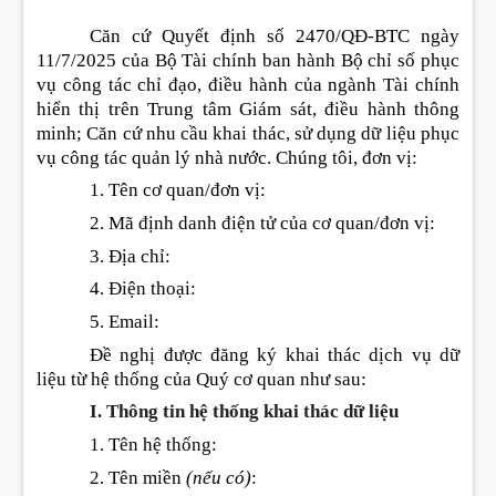
Căn cứ Quyết định số 2470/QĐ-BTC ngày
11/7/2025 của Bộ Tài chính ban hành Bộ chỉ số phục
vụ công tác chỉ đạo, điều hành của ngành Tài chính
hiển thị trên Trung tâm Giám sát, điều hành thông
minh; Căn cứ nhu cầu khai thác, sử dụng dữ liệu phục
vụ công tác quản lý nhà nước. Chúng tôi, đơn vị
:
1. Tên cơ quan/đơn vị
:
2. Mã định danh
đ
iện t
ử
của cơ quan/đơn vị
:
3. Địa chỉ
:
4.
Đ
iện thoại
:
5. Email
:
Đề nghị được đăng ký khai thác dịch vụ dữ
liệu từ hệ thống của Quý cơ quan như sau
:
I. Thông tin hệ thống khai thác dữ liệu
1. Tên hệ thống
:
2. Tên miền
(nếu có)
: