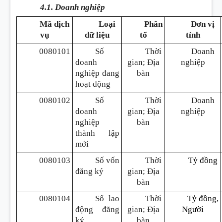
4.1. Doanh nghiệp
Mã dịch
Loại
Phân
Đơn vị
vụ
dữ liệu
tổ
tính
0080101
Số
Thời
Doanh
doanh
gian; Địa
nghiệp
nghiệp đang
bàn
hoạt động
0080102
Số
Thời
Doanh
doanh
gian; Địa
nghiệp
nghiệp
bàn
thành lập
mới
0080103
Số vốn
Thời
Tỷ
đ
ồng
đăng ký
gian; Địa
bàn
0080104
Số lao
Thời
Tỷ
đ
ồng,
động đăng
gian; Địa
Người
ký
bàn