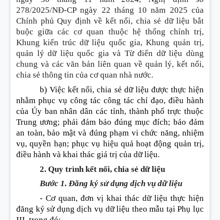
278/2025/NĐ-CP ngày 22 tháng 10 năm 2025 của
Chính phủ Quy định về kết nối, chia sẻ dữ liệu bắt
buộc giữa các cơ quan thuộc hệ thống chính trị,
Khung kiến trúc dữ liệu quốc gia, Khung quản trị,
quản lý dữ liệu quốc gia và Từ điển dữ liệu dùng
chung và các văn bản liên quan về quản lý, kết nối,
chia sẻ thông tin của cơ quan nhà nước.
b) Việc kết nối, chia sẻ dữ liệu
đ
ược thực hiện
nhằm phục vụ công tác công tác chỉ đạo, điều hành
của Ủy ban nhân dân các tỉnh, thành phố trực thuộc
Trung ương; phải đảm bảo đúng mục
đ
ích; bảo
đ
ảm
an toàn, bảo mật và
đ
úng phạm vi chức năng, nhiệm
vụ, quyền hạn; phục vụ hiệu quả hoạt động qu
ả
n trị,
điều hành và khai thác giá trị của dữ liệu.
2. Quy trình kết nối, chia sẻ dữ liệu
Bước 1. Đăng ký sử dụng dịch vụ dữ liệu
- Cơ quan, đơn vị khai thác dữ liệu thực hiện
đăng ký sử dụng dịch vụ dữ liệu theo mẫu tại Phụ lục
III, trong đó
: