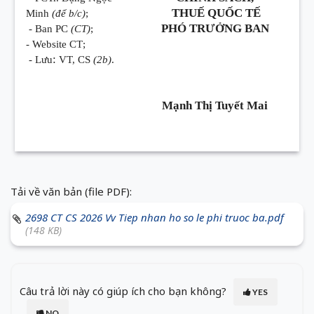
THUẾ QUỐC TẾ
Minh
(để b/c)
;
PHÓ TRƯỞNG BAN
- Ban PC
(СT)
;
- Website СТ;
:
- Lưu
VT, CS
(2b)
.
Mạnh Thị Tuyết Mai
Tải về văn bản (file PDF):
2698 CT CS 2026 Vv Tiep nhan ho so le phi truoc ba.pdf
(148 KB)
Câu trả lời này có giúp ích cho bạn không?
YES
NO