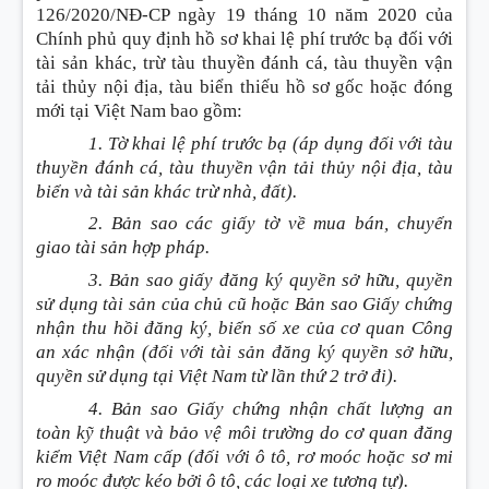
126/2020/NĐ-CP ngày 19 tháng 10 năm 2020 của
Chính phủ quy định hồ sơ khai lệ phí trước bạ đối với
tài sản khác, trừ tàu thuyền đánh cá, tàu thuyền vận
tải thủy nội địa, tàu biển thiếu hồ sơ gốc hoặc đóng
mới tại Việt Nam bao gồm
:
1. Tờ khai lệ phí trước bạ
(áp dụng đối với tàu
thuyền đánh cá, tàu thuyền vận tải thủy nội địa, tàu
biển và tài sản khác trừ nhà, đất)
.
2. Bản sao các giấy tờ về mua bán, chuyển
giao tài sản hợp pháp.
3. Bản sao giấy đăng ký quyền sở hữu, quyền
sử dụng tài sản của chủ cũ hoặc Bản sao Giấy chứng
nhận thu hồi đăng ký, biển số xe của cơ quan Công
an xác nhận
(đối với tài sản đăng ký quyền sở hữu,
quyền sử dụng tại Việt Nam từ lần thứ 2 trở đi)
.
4. Bản sao Giấy chứng nhận chất lượng an
toàn kỹ thuật và bảo vệ môi trường do cơ quan đăng
kiểm Việt Nam cấp
(đối với ô tô, rơ moóc hoặc sơ mi
ro moóc được kéo bởi ô tô, các loại xe tương tự)
.