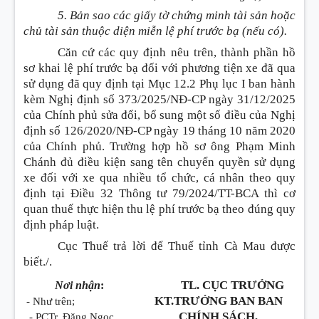
5. Bản sao các giấy tờ chứng minh tài sản hoặc
chủ tài sản thuộc diện miễn lệ phí trước bạ
(nếu có)
.
Căn cứ các quy định nêu trên, thành phần hồ
sơ khai lệ phí trước bạ đối với phương tiện xe đã qua
sử dụng đã quy định tại Mục 12.2 Phụ lục I ban hành
kèm Nghị định số 373/2025/NĐ-CP ngày 31/12/2025
của Chính phủ sửa đổi, bổ sung một số điều của Nghị
định số 126/2020/NĐ-CP ngày 19 tháng 10 năm 2020
của Chính phủ. Trường hợp hồ sơ ông Phạm Minh
Chánh đủ điều kiện sang tên chuyển quyền sử dụng
xe đối với xe qua nhiều tổ chức, cá nhân theo quy
định tại Điều 32 Thông tư 79/2024/TT-BCA thì cơ
quan thuế thực hiện thu lệ phí trước bạ theo đúng quy
định pháp luật.
Cục Thuế trả lời để Thuế tỉnh Cà Mau được
biết./.
TL. CỤC TRƯỞNG
Nơi nhận
:
KT.TRƯỞNG BAN BAN
- Như trên;
CHÍNH SÁCH,
- PCTr. Đặng Ngọc