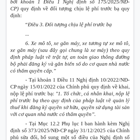
bởi khoản 1 Điều 1 Nghị định số 175/2025/NĐ-
CP)
quy định về đối tượng chịu lệ phí trước bạ quy
định
:
“
Điều 3. Đối tượng chịu lệ phí trước bạ
...
6. Xe mô tô, xe gắn máy, xe tương tự xe mô tô,
xe gắn máy
(sau đây gọi chung là xe máy)
theo quy
định pháp luật về trật tự, an toàn giao thông đường
bộ phải đăng ký và gắn biển số do cơ quan nhà nước
có thẩm quyền cấp.”
- Tại khoản 1 Điều 11 Nghị định 10/2022/NĐ-
CP ngày 15/01/2022 của Chính phủ quy định về khai,
nộp lệ phí trước bạ
:
"1. Tổ chức, cá nhân khai, nộp lệ
phí trước bạ theo quy định của pháp luật về quản lý
thuế khi đăng ký quyền sở hữu, quyền sử dụng tài sản
với cơ quan nhà nước có thẩm quyền”.
- Tại Mục 12.2 Phụ lục I ban hành kèm Nghị
định số 373/2025/NĐ-CP ngày 31/12/2025 của Chính
phủ sửa đổi, bổ sung một số điều của Nghị định số