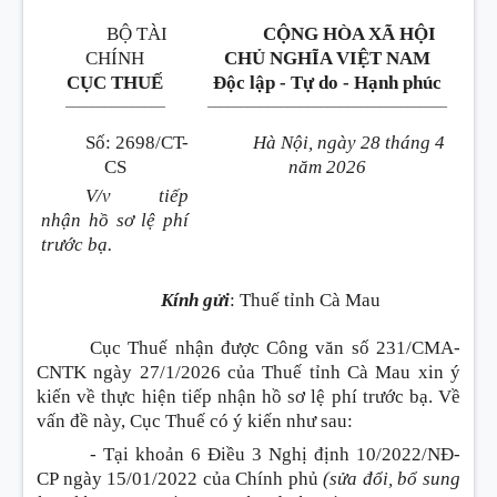
BỘ TÀI
CỘNG HÒA XÃ HỘI
CHÍNH
CHỦ NGHĨA VIỆT NAM
CỤC THUẾ
Độc lập - Tự do - Hạnh phúc
_______________
____________________________________
Số
:
2698/CT-
Hà Nội, ngày 28 tháng 4
CS
năm 2026
V/v tiếp
nhận hồ sơ lệ phí
trước bạ.
Kính gửi
:
Thuế tỉnh Cà Mau
Cục Thuế nhận được Công văn số 231/CMA-
CNTK ngày 27/1/2026 của Thuế tỉnh Cà Mau xin ý
kiến về thực hiện tiếp nhận hồ sơ lệ phí trước bạ. Về
vấn đề này, Cục Thuế có ý kiến như sau
:
- Tại khoản 6 Điều 3 Nghị định 10/2022/NĐ-
CP ngày 15/01/2022 của Chính phủ
(sửa đổi, bổ sung