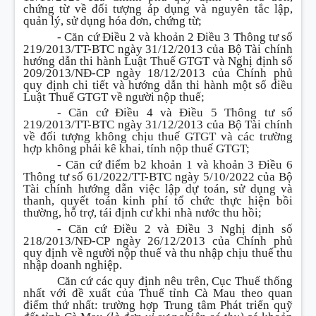
chứng từ về đối tượng áp dụng và nguyên tắc lập,
quản lý, sử dụng hóa đơn, chứng từ;
- Căn cứ Điều 2 và khoản 2 Điều 3 Thông tư số
219/2013/TT-BTC ngày 31/12/2013 của Bộ Tài chính
hướng dẫn thi hành Luật Thuế GTGT và Nghị định số
209/2013/NĐ-CP ngày 18/12/2013 của Chính phủ
quy định chi tiết và hướng dẫn thi hành một số điều
Luật Thuế GTGT về người nộp thuế;
- Căn cứ Điều 4 và Điều 5 Thông tư số
219/2013/TT-BTC ngày 31/12/2013 của Bộ Tài chính
về đối tượng không chịu thuế GTGT và các trường
hợp không phải kê khai, tính nộp thuế GTGT;
- Căn cứ điểm b2 khoản 1 và khoản 3 Điều 6
Thông tư số 61/2022/TT-BTC ngày 5/10/2022 của Bộ
Tài chính hướng dẫn việc lập dự toán, sử dụng và
thanh, quyết toán kinh phí tổ chức thực hiện bồi
thường, hỗ trợ, tái định cư khi nhà nước thu hồi;
- Căn cứ Điều 2 và Điều 3 Nghị định số
218/2013/NĐ-CP ngày 26/12/2013 của Chính phủ
quy định về người nộp thuế và thu nhập chịu thuế thu
nhập doanh nghiệp.
Căn cứ các quy định nêu trên, Cục Thuế thống
nhất với đề xuất của Thuế tỉnh Cà Mau theo quan
điểm thứ nhất
:
trường hợp Trung tâm Phát triển quỹ