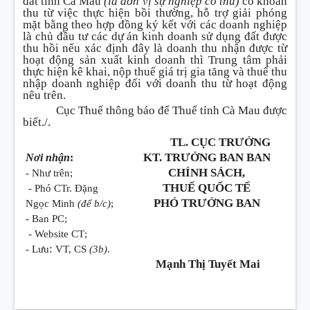
đất tỉnh Cà Mau
(là đơn vị sự nghiệp có thu)
có khoản
thu từ việc thực hiện bồi thường, hỗ trợ giải phóng
mặt bằng theo hợp đồng ký kết với các doanh nghiệp
là chủ đầu tư các dự án kinh doanh sử dụng đất được
thu hồi nếu xác định đây là doanh thu nhận được từ
hoạt động sản xuất kinh doanh thì Trung tâm phải
thực hiện kê khai, nộp thuế giá trị gia tăng và thuế thu
nhập doanh nghiệp đối với doanh thu từ hoạt động
nêu trên.
Cục Thuế thông báo để Thuế tỉnh Cà Mau được
biết./.
TL. CỤC TRƯỞNG
KT. TRƯỞNG BAN BAN
Nơi nhận
:
CHÍNH SÁCH,
- Như trên;
THUẾ QUỐC TẾ
- Phó CTr. Đặng
PHÓ TRƯỞNG BAN
Ngọc Minh
(để b/c)
;
- Ban PC;
- Website CT
;
:
- Lưu
VT, CS
(3b)
.
Mạnh Thị Tuyết Mai