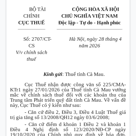
BỘ TÀI
CỘNG HÒA XÃ HỘI
CHÍNH
CHỦ NGHĨA VIỆT NAM
CỤC THUẾ
Độc lập - Tự do - Hạnh phúc
______________
_
____________________________________
Số
:
2707/CT-
Hà Nội, ngày 28 tháng 4
CS
năm 2026
V/v chính sách
thuế
Kính gửi
:
Thuế tỉnh Cà Mau.
Cục Thuế nhận được công văn số 225/CMA-
KTr1 ngày 27/01/2026 của Thuế tỉnh Cà Mau vướng
mắc về chính sách thuế đối với các khoản thu của
Trung tâm Phát triển quỹ đất tỉnh Cà Mau. Về vấn đề
này, Cục Thuế có ý kiến như sau
:
- Căn cứ điều 2, Điều 3, Điều 4 Luật Thuế giá
trị gia tăng số 13/2008/QH12 ngày 03/6/2008;
- Căn cứ điểm d khoản 1 Điều 2 và khoản 1
Điều 4 Nghị định số 123/2020/NĐ-CP ngày
19/10/2020 của Chính phủ quy định về hóa đơn,