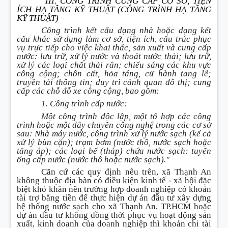
“
III. CÔNG TRÌNH CUNG CẤP CƠ SỞ, TIỆN
ÍCH HẠ TẦNG KỸ THUẬT (CÔNG TRÌNH HẠ TẦNG
KỸ THUẬT)
Công trình kết cấu dạng nhà hoặc dạng kết
cấu khác sử dụng làm cơ sở, tiện ích, cấu trúc phục
vụ trực tiếp cho việc khai thác, sản xuất và cung cấp
nước: lưu trữ, xử lý nước và thoát nước thải; lưu trữ,
xử lý các loại chất thải rắn; chiếu sáng các khu vực
công cộng; chôn cất, hỏa táng, cử hành tang lễ;
truyền tải thông tin; duy trì cảnh quan đô thị; cung
cấp các chỗ đỗ xe công cộng, bao gồm:
1. Công trình cấp nước:
Một công trình độc lập, một tổ hợp các công
trình hoặc một dây chuyền công nghệ trong các cơ sở
sau: Nhà máy nước, công trình xử lý nước sạch (kể cả
xử lý bùn cặn); trạm bơm (nước thô, nước sạch hoặc
tăng áp); các loại bể (tháp) chứa nước sạch: tuyến
ống cấp nước (nước thô hoặc nước sạch)."
Căn cứ các quy định nêu trên, xã Thạnh An
không thuộc địa bàn có điều kiện kinh tế - xã hội đặc
biệt khó khăn nên trường hợp doanh nghiệp có khoản
tài trợ bằng tiền để thực hiện dự án đầu tư xây dựng
hệ thống nước sạch cho xã Thạnh An, TP.HCM hoặc
dự án đầu tư không đồng thời phục vụ hoạt động sản
xuất, kinh doanh của doanh nghiệp thì khoản chi tài