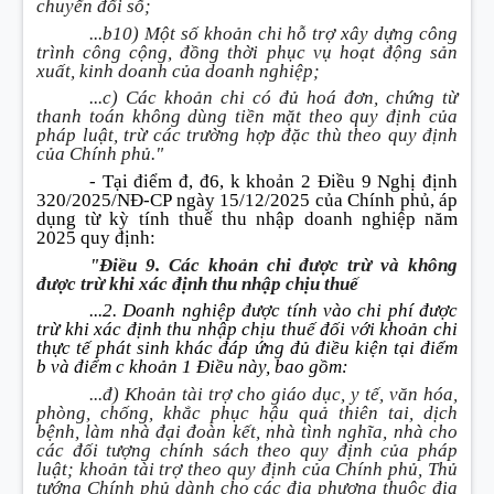
chuyển đổi số;
...b10) Một số khoản chi hỗ trợ xây dựng công
trình công cộng, đồng thời phục vụ hoạt động sản
xuất, kinh doanh của doanh nghiệp;
...c) Các khoản chi có đủ hoá đơn, chứng từ
thanh toán không dùng tiền mặt theo quy định của
pháp luật, trừ các trường hợp đặc thù theo quy định
của Chính phủ."
- Tại điểm đ, đ6, k khoản 2 Điều 9 Nghị định
320/2025/NĐ-CP ngày 15/12/2025 của Chính phủ, áp
dụng từ kỳ tính thuế thu nhập doanh nghiệp năm
2025 quy định:
"Điều 9. Các khoản chi được trừ và không
được trừ khi xác định thu nhập chịu thuế
...2. Doanh nghiệp được tính vào chi phí được
trừ khi xác định thu nhập chịu thuế đối với khoản chi
thực tế phát sinh khác đáp ứng đủ điều kiện tại điểm
b và điểm c khoản 1 Điều này, bao gồm:
...đ) Khoản tài trợ cho giáo dục, y tế, văn hóa,
phòng, chống, khắc phục hậu quả thiên tai, dịch
bệnh, làm nhà đại đoàn kết, nhà tình nghĩa, nhà cho
các đối tượng chính sách theo quy định của pháp
luật; khoản tài trợ theo quy định của Chính phủ, Thủ
tướng Chính phủ dành cho các địa phương thuộc địa