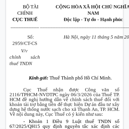
BỘ TÀI
CỘNG HÒA XÃ HỘI CHỦ NGHĨA
CHÍNH
NAM
CỤC THUẾ
Độc lập - Tự do - Hạnh phúc
___________
__________________________________
Số:
Hà Nội, ngày 11 tháng 5 năm 2
2959/CT-CS
V/v
chính sách
thuế TNDN
Kính gửi:
Thuế Thành phố Hồ Chí Minh.
Cục Thuế nhận được Công văn số
2116/TPHCM-NVDTPC ngày 06/3/2026 của Thuế TP.
HCM đề nghị hướng dẫn về chính sách thuế đối với
khoản tài trợ bằng tiền để thực hiện Dự án đầu tư xây
dựng hệ thống nước sạch cho xã Thạnh An, TP. HCM.
Về nội dung này, Cục Thuế có ý kiến như sau:
- Khoản 1 Điều 9 Luật thuế TNDN số
67/2025/QH15 quy định nguyên tắc xác định các