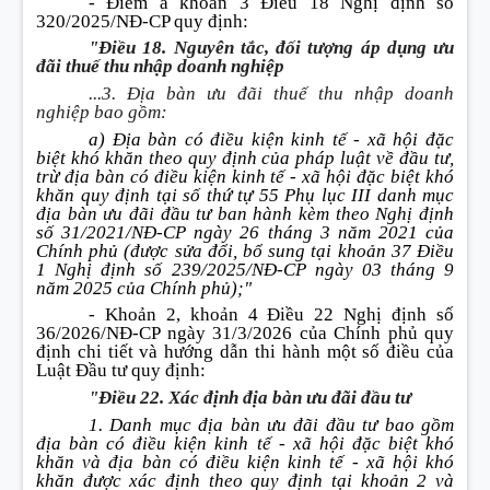
- Điểm a khoản 3 Điều 18 Nghị định số
320/2025/NĐ-CP quy định:
"Điều 18. Nguyên tắc, đối tượng áp dụng ưu
đãi thuế thu nhập doanh nghiệp
...3. Địa bàn ưu đãi thuế thu nhập doanh
nghiệp bao gồm:
a) Địa bàn có điều kiện kinh tế - xã hội đặc
biệt khó khăn theo quy định của pháp luật về đầu tư,
trừ địa bàn có điều kiện kinh tế - xã hội đặc biệt khó
khăn quy định tại số thứ tự 55 Phụ lục III danh mục
địa bàn ưu đãi đầu tư ban hành kèm theo Nghị định
số 31/2021/NĐ-CP ngày 26 tháng 3 năm 2021 của
Chính phủ (được sửa đổi, bổ sung tại khoản 37 Điều
1 Nghị định số 239/2025/NĐ-CP ngày 03 tháng 9
năm 2025 của Chính phủ);"
- Khoản 2, khoản 4 Điều 22 Nghị định số
36/2026/NĐ-CP ngày 31/3/2026 của Chính phủ quy
định chi tiết và hướng dẫn thi hành một số điều của
Luật Đầu tư quy định:
"Điều 22. Xác định địa bàn ưu đãi đầu tư
1. Danh mục địa bàn ưu đãi đầu tư bao gồm
địa bàn có điều kiện kinh tế - xã hội đặc biệt khó
khăn và địa bàn có điều kiện kinh tế - xã hội khó
khăn được xác định theo quy định tại khoản 2 và