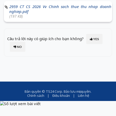
2959 CT CS 2026 Vv Chinh sach thue thu nhap doanh
nghiep.pdf
(197 KB)
Câu trả lời này có giúp ích cho bạn không?
YES
NO
Bản quyền ©
TS24 Corp
. Bảo lưu mọi quyền.
Chính sách
|
Điều khoản
|
Liên hệ