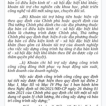
bàn có điều kiện kinh tế - xã hội đặc biệt khó khăn;
khoản tài trợ cho nghiên cứu khoa học, phát triển
công nghệ và đổi mới sáng tạo, chuyển đổi số.
...đ6) Khoản tài trợ bằng tiền hoặc hiện vật
theo quy định của Chính phủ hoặc quyết định của
Thủ tướng Chính phủ dành cho các địa phương thuộc
địa bàn có điều kiện kinh tế - xã hội đặc biệt khó
khăn là chương trình được Chính phủ, Thủ tướng
Chính phủ quy định thực hiện ở các địa phương thuộc
địa bàn có điều kiện kinh tế - xã hội đặc biệt khó
khăn (bao gồm cả khoản tài trợ của doanh nghiệp
cho việc xây dựng công trình hạ tầng ở địa bàn kinh
tế - xã hội đặc biệt khó khăn theo Đề án được cấp có
thẩm quyền phê duyệt).
...k) Khoản chi hỗ trợ xây dựng công trình
công cộng đồng thời phục vụ hoạt động sản xuất,
kinh doanh của doanh nghiệp.
Việc xác định công trình công cộng quy định
tại tiết này được thực hiện theo quy định tại điểm 2
Mục I, Mục III và Mục IV Phụ lục I ban hành kèm
theo Nghị định số 06/2021/NĐ-CP ngày 26 tháng 01
năm 2021 của Chính phủ quy định chi tiết một số nội
dung về quản lý chất lượng, thi công xây dựng và bảo
trì công trình xây dựng;"