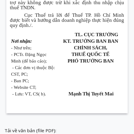
trợ này không được trừ khi xác định thu nhập chịu
thuế TNDN.
Cục Thuế trả lời để Thuế TP. Hồ Chí Minh
được biết và hướng dẫn doanh nghiệp thực hiện đúng
quy định./.
TL. CỤC TRƯỞNG
KT. TRƯỞNG BAN BAN
Nơi nhận:
CHÍNH SÁCH,
- Như trên;
THUẾ QUỐC TẾ
- PCTr. Đặng Ngọc
PHÓ TRƯỞNG BAN
Minh (để báo cáo);
- Các đơn vị thuộc Bộ:
CST, P
С;
- Ban PC;
- Website CT;
Mạnh Thị Tuyết Mai
- Lưu: VT, CS( b).
Tải về văn bản (file PDF):