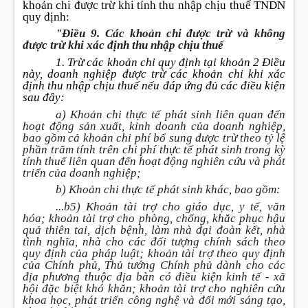
khoản chi được trừ khi tính thu nhập chịu thuế TNDN
quy định:
"Điều 9. Các khoản chi được trừ và không
được trừ khi xác định thu nhập chịu thuế
1. Trừ các khoản chi quy định tại khoản 2 Điều
này, doanh nghiệp được trừ các khoản chi khi xác
định thu nhập chịu thuế nếu đáp ứng đủ các điều kiện
sau đây:
a) Khoản chi thực tế phát sinh liên quan đến
hoạt động sản xuất, kinh doanh của doanh nghiệp,
bao gồm cả khoản chi phí bổ sung được trừ theo tỷ lệ
phần trăm tính trên chi phí thực tế phát sinh trong kỳ
tính thuế liên quan đến hoạt động nghiên cứu và phát
triển của doanh nghiệp;
b) Khoản chi thực tế phát sinh khác, bao gồm:
...b5) Khoản tài trợ cho giáo dục, y tế, văn
hóa; khoản tài trợ cho phòng, chống, khắc phục hậu
quả thiên tai, dịch bệnh, làm nhà đại đoàn kết, nhà
tình nghĩa, nhà cho các đối tượng chính sách theo
quy định của pháp luật; khoản tài trợ theo quy định
của Chính phủ, Thủ tướng Chính phủ dành cho các
địa phương thuộc địa bàn có điều kiện kinh tế - xã
hội đặc biệt khó khăn; khoản tài trợ cho nghiên cứu
khoa học, phát triển công nghệ và đổi mới sáng tạo,