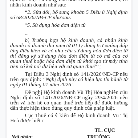
nhân kinh doanh như sau:
“
2. Sửa đổi, bổ sung khoản 5 Điều 8 Nghị định
số 68/2026/NĐ-CP như sau:
"5. Sử dụng hóa đơn điện tử
...
b) Trường hợp hộ kinh doanh, cá nhân kinh
doanh có doanh thu năm từ 01 tỷ đồng trở xuống đáp
ứng điều kiện và có nhu cầu sử dụng hóa đơn điện tử
thì đăng ký sử dụng hóa đơn điện tử có mã của cơ
quan thuế hoặc hóa đơn điện tử khởi tạo từ máy tính
tiền có kết nối dữ liệu với cơ quan thuế"";
Tại Điều 3 Nghị định số 141/2026/NĐ-CP nêu
trên quy định:
“Nghị định này có hiệu lực thi hành từ
ngày 01 tháng 01 năm 2026".
Đề nghị Hộ kinh doanh Vũ Thị Hòa nghiên cứu
Nghị định số 141/2026/NĐ-CP ngày 29/4/2026 nêu
trên và liên hệ cơ quan thuế trực tiếp để được hướng
dẫn thực hiện theo đúng quy định của pháp luật.
Cục Thuế có ý kiến để Hộ kinh doanh Vũ Thị
Hoà được biết./.
TL. CỤC
TRƯỞNG
Nơi nhận: