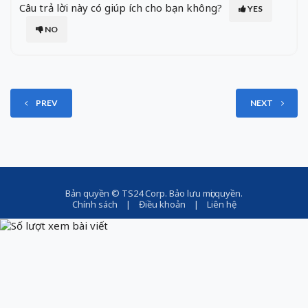
Câu trả lời này có giúp ích cho bạn không?
YES
NO
PREV
NEXT
Bản quyền ©
TS24 Corp
. Bảo lưu mọi quyền.
Chính sách
|
Điều khoản
|
Liên hệ