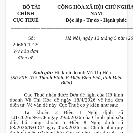
BỘ TÀI
CỘNG HÒA XÃ HỘI CHỦ NGHĨA
CHÍNH
NAM
CỤC THUẾ
Độc lập - Tự do - Hạnh phúc
___________
__________________________________
Số:
Hà Nội, ngày 12 tháng 5 năm 2
2966/CT-CS
V/v hóa đơn
điện tử.
Kính gửi:
Hộ kinh doanh Vũ Thị Hòa.
(Số 80B Tổ 5 Thanh Bình, P. Điện Biên Phủ, tỉnh Điện
Biên)
Cục Thuế nhận được Đơn đề nghị của Hộ kinh
doanh Vũ Thị Hòa đề ngày 18/4/2026 về hóa đơn
điện tử. Về vấn đề này, Cục Thuế có ý kiến như sau:
Tại khoản 2 Điều 1 Nghị định số
141/2026/NĐ-CP ngày 29/4/2026 của Chính phủ sửa
đổi, bổ sung khoản 5 Điều 8 Nghị định số
68/2026/NĐ-CP ngày 05/3/2026 của Chính phủ quy
định về việc sử dụng hóa đơn của hộ kinh doanh, cá