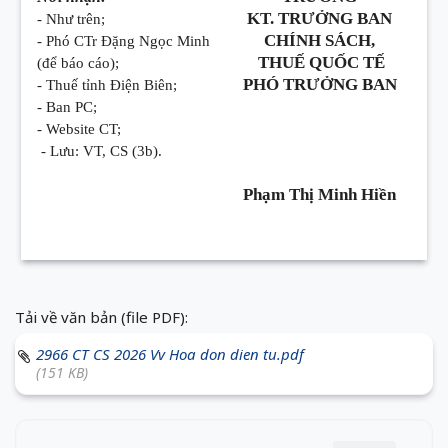
KT. TRƯỞNG BAN
- Như trên;
CHÍNH SÁCH,
- Phó CTr Đặng Ngọc Minh
THUẾ QUỐC TẾ
(để báo cáo);
PHÓ TRƯỞNG BAN
- Thuế tỉnh Điện Biên;
- Ban PC;
- Website CT;
- Lưu: VT, CS (3b).
Phạm Thị Minh Hiền
Tải về văn bản (file PDF):
2966 CT CS 2026 Vv Hoa don dien tu.pdf
(151 KB)