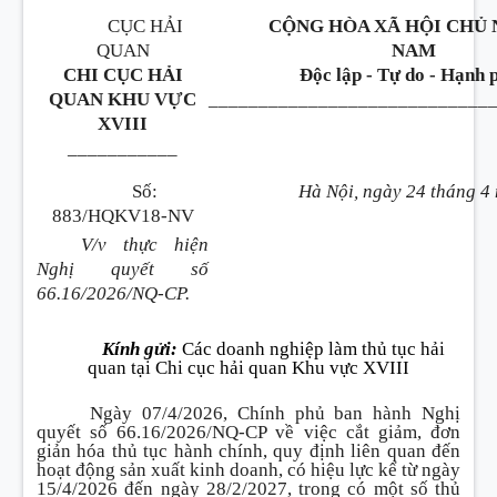
CỤC HẢI
CỘNG HÒA XÃ HỘI CHỦ 
QUAN
NAM
CHI CỤC HẢI
Độc lập - Tự do - Hạnh 
QUAN KHU VỰC
____________________________
XVIII
___________
Số:
Hà Nội, ngày 24 tháng 4
883/HQKV18-NV
V/v thực hiện
Nghị quyết số
66.16/2026/NQ-CP.
Kính gửi:
Các doanh nghiệp làm thủ tục hải
quan tại Chi cục hải quan Khu vực XVIII
Ngày 07/4/2026, Chính phủ ban hành Nghị
quyết số 66.16/2026/NQ-CP về việc cắt giảm, đơn
giản hóa thủ tục hành chính, quy định liên quan đến
hoạt động sản xuất kinh doanh, có hiệu lực kể từ ngày
15/4/2026 đến ngày 28/2/2027, trong có một số thủ