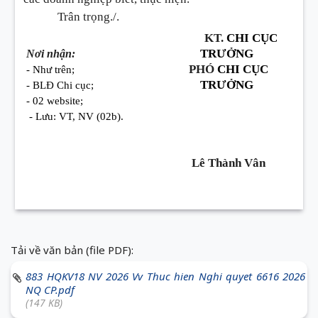
Trân trọng./.
KT.
CHI CỤC
TRƯỞNG
Nơi nhận:
PHÓ
CHI CỤC
- Như trên;
TRƯỞNG
- BLĐ Chi cục;
- 02 website;
- Lưu: VT, NV (02b).
Lê Thành Vân
Tải về văn bản (file PDF):
883 HQKV18 NV 2026 Vv Thuc hien Nghi quyet 6616 2026
NQ CP.pdf
(147 KB)