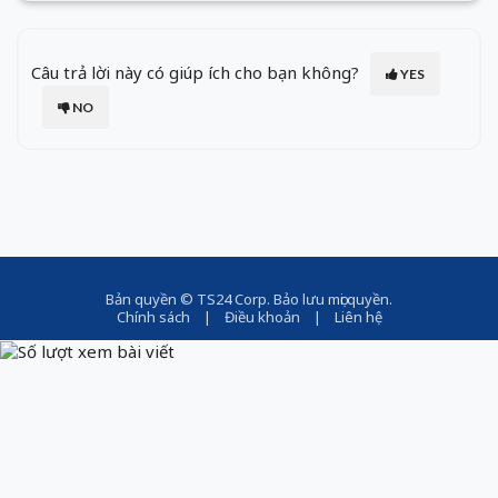
Câu trả lời này có giúp ích cho bạn không?
YES
NO
Bản quyền ©
TS24 Corp
. Bảo lưu mọi quyền.
Chính sách
|
Điều khoản
|
Liên hệ