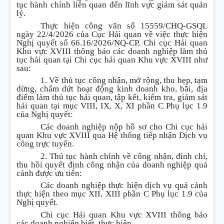
tục hành chính liên quan đến lĩnh vực giám sát quản
lý.
Thực hiện công văn số 15559/CHQ-GSQL
ngày 22/4/2026 của Cục Hải quan về việc thực hiện
Nghị quyết số 66.16/2026/NQ-CP, Chi cục Hải quan
Khu vực XVIII thông báo các doanh nghiệp làm thủ
tục hải quan tại Chi cục hải quan Khu vực XVIII như
sau:
1. Về thủ tục công nhận, mở rộng, thu hẹp, tạm
dừng, chấm dứt hoạt động kinh doanh kho, bãi, địa
điểm làm thủ tục hải quan, tập kết, kiểm tra, giám sát
hải quan tại mục VIII, IX, X, XI phần C Phụ lục 1.9
của Nghị quyết:
Các doanh nghiệp nộp hồ sơ cho Chi cục hải
quan Khu vực XVIII qua Hệ thống tiếp nhận Dịch vụ
công trực tuyến.
2. Thủ tục hành chính về công nhận, đình chỉ,
thu hồi quyết định công nhận của doanh nghiệp quá
cảnh được ưu tiên:
Các doanh nghiệp thực hiện dịch vụ quá cảnh
thực hiện theo mục XII, XIII phần C Phụ lục 1.9 của
Nghị quyết.
Chi cục Hải quan Khu vực XVIII thông báo
các doanh nghiệp biết, thực hiện.