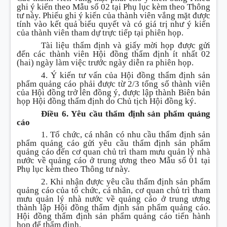
ghi ý kiến theo Mẫu số 02 tại Phụ lục kèm theo Thông
tư này. Phiếu ghi ý kiến của thành viên vắng mặt được
tính vào kết quả biểu quyết và có giá trị như ý kiến
của thành viên tham dự trực tiếp tại phiên họp.
Tài liệu thẩm định và giấy mời họp được gửi
đến các thành viên Hội đồng thẩm định ít nhất 02
(hai) ngày làm việc trước ngày diễn ra phiên họp.
4. Ý kiến tư vấn của Hội đồng thẩm định sản
phẩm quảng cáo phải được từ 2/3 tổng số thành viên
của Hội đồng trở lên đồng ý, được lập thành Biên bản
họp Hội đồng thẩm định do Chủ tịch Hội đồng ký.
Điều 6. Yêu cầu thẩm định sản phẩm quảng
cáo
1. Tổ chức, cá nhân có nhu cầu thẩm định sản
phẩm quảng cáo gửi yêu cầu thẩm định sản phẩm
quảng cáo đến cơ quan chủ trì tham mưu quản lý nhà
nước về quảng cáo ở trung ương theo Mẫu số 01 tại
Phụ lục kèm theo Thông tư này.
2. Khi nhận được yêu cầu thẩm định sản phẩm
quảng cáo của tổ chức, cá nhân, cơ quan chủ trì tham
mưu quản lý nhà nước về quảng cáo ở trung ương
thành lập Hội đồng thẩm định sản phẩm quảng cáo.
Hội đồng thẩm định sản phẩm quảng cáo tiến hành
họp để thẩm định.