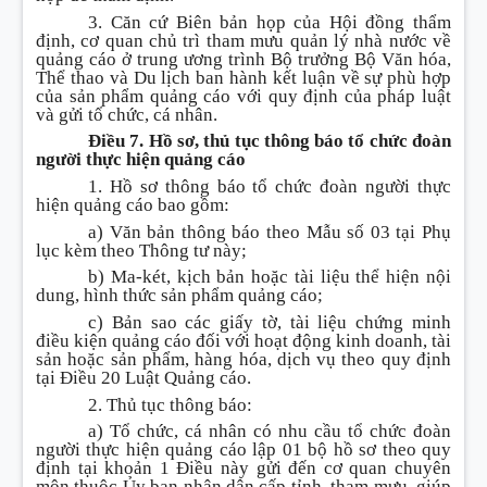
3. Căn cứ Biên bản họp của Hội đồng thẩm
định, cơ quan chủ trì tham mưu quản lý nhà nước về
quảng cáo ở trung ương trình Bộ trưởng Bộ Văn hóa,
Thể thao và Du lịch ban hành kết luận về sự phù hợp
của sản phẩm quảng cáo với quy định của pháp luật
và gửi tổ chức, cá nhân.
Điều 7. Hồ sơ, thủ tục thông báo tổ chức đoàn
người thực hiện quảng cáo
1. Hồ sơ thông báo tổ chức đoàn người thực
hiện quảng cáo bao gồm:
a) Văn bản thông báo theo Mẫu số 03 tại Phụ
lục kèm theo Thông tư này;
b) Ma-két, kịch bản hoặc tài liệu thể hiện nội
dung, hình thức sản phẩm quảng cáo;
c) Bản sao các giấy tờ, tài liệu chứng minh
điều kiện quảng cáo đối với hoạt động kinh doanh, tài
sản hoặc sản phẩm, hàng hóa, dịch vụ theo quy định
tại Điều 20 Luật Quảng cáo.
2. Thủ tục thông báo:
a) Tổ chức, cá nhân có nhu cầu tổ chức đoàn
người thực hiện quảng cáo lập 01 bộ hồ sơ theo quy
định tại khoản 1 Điều này gửi đến cơ quan chuyên
môn thuộc Ủy ban nhân dân cấp tỉnh, tham mưu, giúp