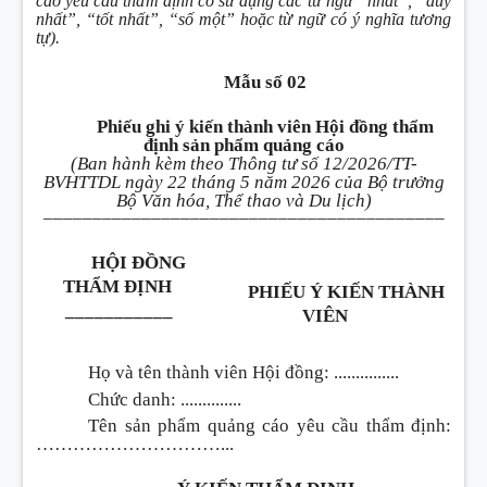
cáo yêu cầu thẩm định có sử dụng các từ ngữ “nhất”, “duy
nhất”, “tốt nhất”, “số một” hoặc từ ngữ có ý nghĩa tương
tự).
Mẫu số 02
Phiếu ghi ý kiến thành viên Hội đồng thẩm
định sản phẩm quảng cáo
(Ban hành kèm theo Thông tư số 12/2026/TT-
BVHTTDL ngày 22 tháng 5 năm 2026 của Bộ trưởng
Bộ Văn hóa, Thể thao và Du lịch)
_________________________________________
HỘI ĐỒNG
THẨM ĐỊNH
PHIẾU Ý KIẾN THÀNH
___________
VIÊN
Họ và tên thành viên Hội đồng: ...............
Chức danh: ..............
Tên sản phẩm quảng cáo yêu cầu thẩm định:
…………………………...