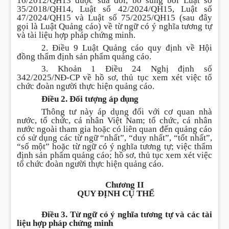
16/2012/QH13 được sửa đổi, bổ sung bởi Luật số
35/2018/QH14, Luật số 42/2024/QH15, Luật số
47/2024/QH15 và Luật số 75/2025/QH15 (sau đây
gọi là Luật Quảng cáo) về từ ngữ có ý nghĩa tương tự
và tài liệu hợp pháp chứng minh.
2. Điều 9 Luật Quảng cáo quy định về Hội
đồng thẩm định sản phẩm quảng cáo.
3. Khoản 1 Điều 24 Nghị định số
342/2025/NĐ-CP về hồ sơ, thủ tục xem xét việc tổ
chức đoàn người thực hiện quảng cáo.
Điều 2. Đối tượng áp dụng
Thông tư này áp dụng đối với cơ quan nhà
nước, tổ chức, cá nhân Việt Nam; tổ chức, cá nhân
nước ngoài tham gia hoặc có liên quan đến quảng cáo
có sử dụng các từ ngữ “nhất”, “duy nhất”, “tốt nhất”,
“số một” hoặc từ ngữ có ý nghĩa tương tự; việc thẩm
định sản phẩm quảng cáo; hồ sơ, thủ tục xem xét việc
tổ chức đoàn người thực hiện quảng cáo.
Chương II
QUY ĐỊNH CỤ THỂ
Điều 3. Từ ngữ có ý nghĩa tương tự và các tài
liệu hợp pháp chứng minh