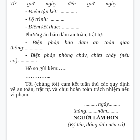
Từ
.......
giờ
.......
ngày
.......
đến
.......
giờ
.......
ngày
.......
- Điểm tập kết:
..............
- Lộ trình:
.............
- Điểm kết thúc:
..............
Phương án bảo đảm an toàn, trật tự:
- Biện pháp bảo đảm an toàn giao
thông
:...............
- Biện pháp phòng cháy, chữa cháy (nếu
có):
.............
Hồ sơ gửi kèm:…..
…………
...
Tôi (chúng tôi) cam kết tuân thủ các quy định
về an toàn, trật tự, và chịu hoàn toàn trách nhiệm nếu
vi phạm.
........., ngày.........
tháng.........năm.........
NGƯỜI LÀM ĐƠN
(Ký tên, đóng dấu nếu có)