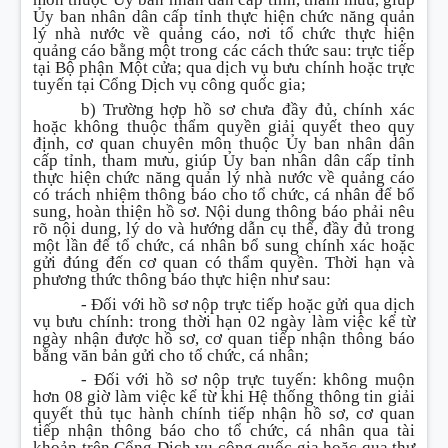
Ủy ban nhân dân cấp tỉnh thực hiện chức năng quản
lý nhà nước về quảng cáo, nơi tổ chức thực hiện
quảng cáo bằng một trong các cách thức sau: trực tiếp
tại Bộ phận Một cửa; qua dịch vụ bưu chính hoặc trực
tuyến tại Cổng Dịch vụ công quốc gia;
b) Trường hợp hồ sơ chưa đầy đủ, chính xác
hoặc không thuộc thẩm quyền giải quyết theo quy
định, cơ quan chuyên môn thuộc Ủy ban nhân dân
cấp tỉnh, tham mưu, giúp Ủy ban nhân dân cấp tỉnh
thực hiện chức năng quản lý nhà nước về quảng cáo
có trách nhiệm thông báo cho tổ chức, cá nhân để bổ
sung, hoàn thiện hồ sơ. Nội dung thông báo phải nêu
rõ nội dung, lý do và hướng dẫn cụ thể, đầy đủ trong
một lần để tổ chức, cá nhân bổ sung chính xác hoặc
gửi đúng đến cơ quan có thẩm quyền. Thời hạn và
phương thức thông báo thực hiện như sau:
- Đối với hồ sơ nộp trực tiếp hoặc gửi qua dịch
vụ bưu chính: trong thời hạn 02 ngày làm việc kể từ
ngày nhận được hồ sơ, cơ quan tiếp nhận thông báo
bằng văn bản gửi cho tổ chức, cá nhân;
- Đối với hồ sơ nộp trực tuyến: không muộn
hơn 08 giờ làm việc kể từ khi Hệ thống thông tin giải
quyết thủ tục hành chính tiếp nhận hồ sơ, cơ quan
tiếp nhận thông báo cho tổ chức, cá nhân qua tài
khoản trên Cổng Dịch vụ công quốc gia hoặc qua thư