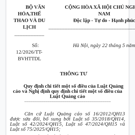
BỘ VĂN
CỘNG HÒA XÃ HỘI CHỦ NGH
HÓA,THỂ
NAM
THAO VÀ DU
Độc lập - Tự do - Hạnh phú
LỊCH
_______________________________
___________
Số:
Hà Nội, ngày 22 tháng 5 nă
12/2026/TT-
BVHTTDL
THÔNG TƯ
Quy định chi tiết một số điều của Luật Quảng
cáo và Nghị định quy định chi tiết một số điều của
Luật Quảng cáo
_________________________________________
Căn cứ Luật Quảng cáo số 16/2012/QH13
được sửa đổi, bổ sung bởi Luật số 35/2018/QH14,
Luật số 42/2024/QH15, Luật số 47/2024/QH15 và
Luật số 75/2025/QH15;