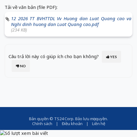
Tải về văn bản (file PDF):
12 2026 TT BVHTTDL Vv Huong dan Luat Quang cao va
Nghi dinh huong dan Luat Quang cao.pdf
(234 KB)
Câu trả lời này có giúp ích cho bạn không?
YES
NO
Bản quyền ©
TS24 Corp
. Bảo lưu mọi quyền.
Chính sách
|
Điều khoản
|
Liên hệ