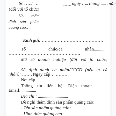
Số: …./-….
, ngày ….. tháng ...… nă
.........
(đối với tổ chức)
V/v thẩm
định sản phẩm
quảng cáo…
Kính gửi:
……………………………………
Tổ chức/cá nhân.............
………………………………………….
Mã số doanh nghiệp (đối với tổ chức)
…………………………………………
Số định danh cá nhân/CCCD (nếu là cá
nhân):
……. Ngày cấp… ………
Nơi cấp …………
Thông tin liên hệ: Điện thoại:...............
Email:...............
Địa chỉ : ............... .............
Đề nghị thẩm định sản phẩm quảng cáo:
- Tên sản phẩm quảng cáo: ...............
- Hình thức quảng cáo: ...............