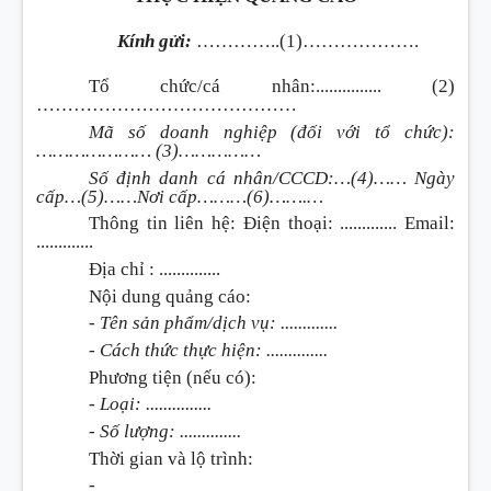
Kính gửi:
…………..(1)……………….
Tổ chức/cá nhân:............... (2)
……………………………………
Mã số doanh nghiệp (đối với tổ chức):
………………… (3)……………
Số định danh cá nhân/CCCD:…(4)…… Ngày
cấp…(5)……Nơi cấp………(6)…….…
Thông tin liên hệ: Điện thoại: ............. Email:
.............
Địa chỉ : ..............
Nội dung quảng cáo:
- Tên sản phẩm/dịch vụ: .............
- Cách thức thực hiện: ..............
Phương tiện (nếu có):
- Loại: ...............
- Số lượng: ..............
Thời gian và lộ trình:
-