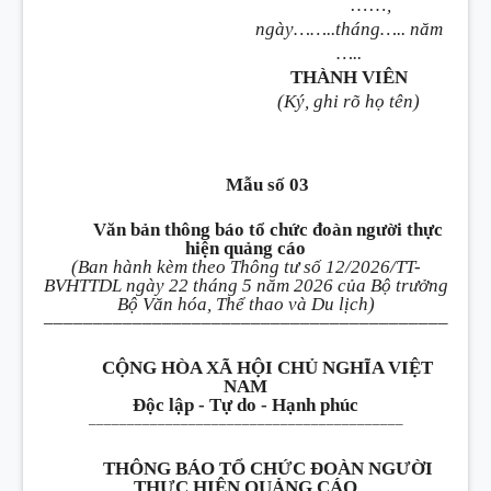
……
,
ngày……..tháng….. năm
…..
THÀNH VIÊN
(Ký, ghi rõ họ tên)
Mẫu số 03
Văn bản thông báo tổ chức đoàn người thực
hiện quảng cáo
(Ban hành kèm theo Thông tư số 12/2026/TT-
BVHTTDL ngày 22 tháng 5 năm 2026 của Bộ trưởng
Bộ Văn hóa, Thể thao và Du lịch)
_________________________________________
CỘNG HÒA XÃ HỘI CHỦ NGHĨA VIỆT
NAM
Độc lập - Tự do - Hạnh phúc
_________________________________________
THÔNG BÁO TỔ CHỨC ĐOÀN NGƯỜI
THỰC HIỆN QUẢNG CÁO