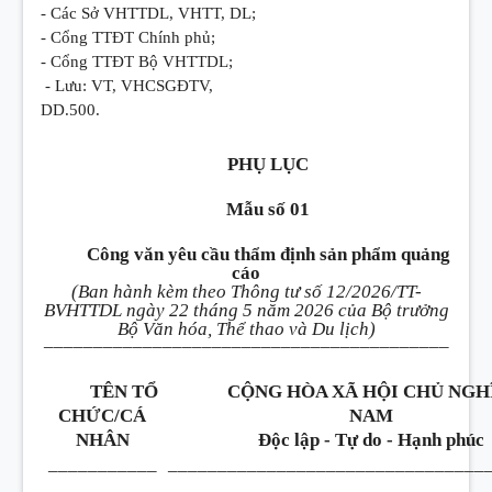
- Các Sở VHTTDL, VHTT, DL;
- Cổng TTĐT Chính phủ;
- Cổng TTĐT Bộ VHTTDL;
- Lưu: VT, VHCSGĐTV,
DD.500.
PHỤ LỤC
Mẫu số 01
Công văn yêu cầu thẩm định sản phẩm quảng
cáo
(Ban hành kèm theo Thông tư số 12/2026/TT-
BVHTTDL ngày 22 tháng 5 năm 2026 của Bộ trưởng
Bộ Văn hóa, Thể thao và Du lịch)
_________________________________________
TÊN TỔ
CỘNG HÒA XÃ HỘI CHỦ NGH
CHỨC/CÁ
NAM
NHÂN
Độc lập - Tự do - Hạnh phúc
___________
________________________________