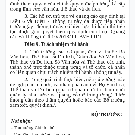
định thẩm quyền của chính quyền địa phương 02 cấp
trong lĩnh vực văn hóa, thể thao và du lịch.
3. Các hồ sơ, thủ tục về quảng cáo quy định tại
Điều 6 và Điều 7 Thông tư này đã được tiếp nhận
trước ngày Thông tư này có hiệu lực thi hành thì tiếp
tục được giải quyết theo quy định của Luật Quảng
cáo và Thông tư số 10/2013/TT- BVHTTDL.
Điều 9. Trách nhiệm thi hành
1. Thủ trưởng các cơ quan, đơn vị thuộc Bộ
Văn hóa, Thể thao và Du lịch, Giám đốc Sở Văn hóa,
Thể thao và Du lịch, Sở Văn hóa và Thể thao các tỉnh,
thành phố trực thuộc trung ương và tổ chức, cá nhân
có liên quan chịu trách nhiệm thi hành Thông tư này.
2. Trong quá trình thực hiện, nếu có vướng mắc
đề nghị các tổ chức, cá nhân phản ánh về Bộ Văn hóa,
Thể thao và Du lịch (qua cơ quan chủ trì tham mưu
quản lý nhà nước về quảng cáo ở trung ương) được
hướng dẫn theo thẩm quyền hoặc báo cáo Bộ trưởng
xem xét, quyết định./.
BỘ TRƯỞNG
Nơi nhận:
- Thủ tướng Chính phủ;
- Các Phó Thủ tướng Chính phủ;