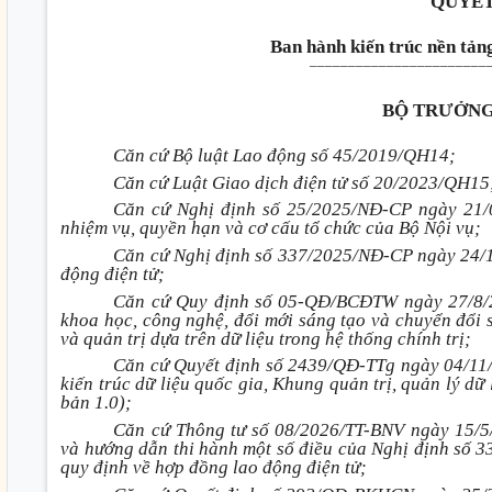
QUYẾT
Ban hành kiến trúc nền tản
_______________________
BỘ TRƯỞNG
Căn cứ Bộ luật Lao động số 45/2019/QH14;
Căn cứ Luật Giao dịch điện tử số 20/2023/QH15
Căn cứ Nghị định số 25/2025/NĐ-CP ngày 21/02
nhiệm vụ, quyền hạn và cơ cấu tổ chức của Bộ Nội vụ;
Căn cứ Nghị định số 337/2025/NĐ-CP ngày 24/12/
động điện tử;
Căn cứ Quy định số 05-QĐ/BCĐTW ngày 27/8/202
khoa học, công nghệ, đổi mới sáng tạo và chuyển đổi 
và quản trị dựa trên dữ liệu trong hệ thống chính trị;
Căn cứ Quyết định số 2439/QĐ-TTg ngày 04/11/2
kiến trúc dữ liệu quốc gia, Khung quản trị, quản lý dữ
bản 1.0);
Căn cứ Thông tư số 08/2026/TT-BNV ngày 15/5/2
và hướng dẫn thi hành một số điều của Nghị định số 
quy định về hợp đồng lao động điện tử;