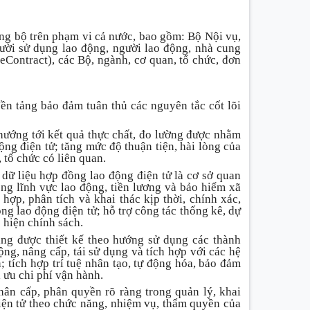
ng bộ trên phạm vi cả nước, bao gồm: Bộ Nội vụ,
ười sử dụng lao động, người lao động, nhà cung
Contract), các Bộ, ngành, cơ quan, tổ chức, đơn
Nền tảng bảo đảm tuân thủ các nguyên tắc cốt lõi
 hướng tới kết quả thực chất, đo lường được nhằm
ng điện tử; tăng mức độ thuận tiện, hài lòng của
 tổ chức có liên quan.
: dữ liệu hợp đồng lao động điện tử là cơ sở quan
ong lĩnh vực lao động, tiền lương và bảo hiểm xã
hợp, phân tích và khai thác kịp thời, chính xác,
ng lao động điện tử; hỗ trợ công tác thống kê, dự
 hiện chính sách.
ng được thiết kế theo hướng sử dụng các thành
g, nâng cấp, tái sử dụng và tích hợp với các hệ
n; tích hợp trí tuệ nhân tạo, tự động hóa, bảo đảm
i ưu chi phí vận hành.
hân cấp, phân quyền rõ ràng trong quản lý, khai
iện tử theo chức năng, nhiệm vụ, thẩm quyền của