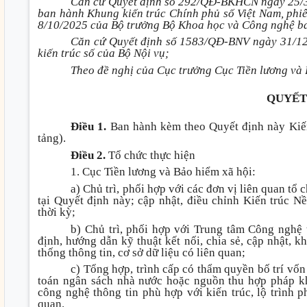
Căn cứ Quyết định số 292/QĐ-BKHCN ngày 25/3
ban hành Khung kiến trúc Chính phủ số Việt Nam, p
8/10/2025 của Bộ trưởng Bộ Khoa học và Công nghệ ban
Căn cứ Quyết định số 1583/QĐ-BNV ngày 31/12
kiến trúc số của Bộ Nội vụ;
Theo đề nghị của Cục trưởng Cục Tiền lương và
QUYẾT
Điều 1.
Ban hành kèm theo Quyết định này Kiến
tảng).
Điều 2.
Tổ chức thực hiện
1. Cục Tiền lương và Bảo hiểm xã hội:
a) Chủ trì, phối hợp với các đơn vị liên quan tổ
tại Quyết định này; cập nhật, điều chỉnh Kiến trúc Nề
thời kỳ;
b) Chủ trì, phối hợp với Trung tâm Công nghệ 
định, hướng dẫn kỹ thuật kết nối, chia sẻ, cập nhật, k
thống thông tin, cơ sở dữ liệu có liên quan;
c) Tổng hợp, trình cấp có thẩm quyền bố trí vốn
toán ngân sách nhà nước hoặc nguồn thu hợp pháp kh
công nghệ thông tin phù hợp với kiến trúc, lộ trình p
quan.