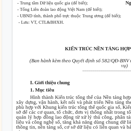
Ng
- Trung tâm Dữ liệu quốc gia (để biết);
- Tổng Liên đoàn lao động Việt Nam (để biết);
- UBND tỉnh, thành phố trực thuộc Trung ương (để biết);
- Lưu: VT, CTL&BHXH.
KIẾN TRÚC NỀN TẢNG HỢP
(Ban hành kèm theo Quyết định số 582/QĐ-BNV n
vụ)
_______________________
I. Giới thiệu chung
1. Mục tiêu
Hình thành Kiến trúc tổng thể của Nền tảng hợp
xây dựng, vận hành, kết nối và phát triển Nền tảng th
phù hợp với Khung kiến trúc tổng thể quốc gia số, Kiến
sở để các cơ quan, tổ chức, đơn vị thống nhất trong t
quản lý hợp đồng lao động từ xử lý thủ công, phân tán
liệu và công nghệ số, tăng khả năng dùng chung dữ liệ
thông tin, nền tảng số, cơ sở dữ liệu có liên quan và 