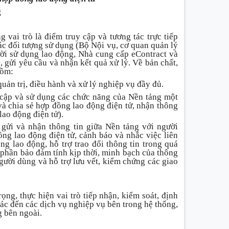
g
 vai trò là điểm truy cập và tương tác trực tiếp
ác đối tượng sử dụng (Bộ Nội vụ, cơ quan quản lý
ười sử dụng lao động, Nhà cung cấp eContract và
, gửi yêu cầu và nhận kết quả xử lý. Về bản chất,
gồm:
uản trị, điều hành và xử lý nghiệp vụ đầy đủ.
y cập và sử dụng các chức năng của Nền tảng một
 và chia sẻ hợp đồng lao động điện tử, nhận thông
lao động điện tử).
gửi và nhận thông tin giữa Nền tảng với người
ng lao động điện tử, cảnh báo và nhắc việc liên
g lao động, hỗ trợ trao đổi thông tin trong quá
p phần bảo đảm tính kịp thời, minh bạch của thông
gười dùng và hỗ trợ lưu vết, kiểm chứng các giao
rọng, thực hiện vai trò tiếp nhận, kiểm soát, định
tác đến các dịch vụ nghiệp vụ bên trong hệ thống,
g bên ngoài.