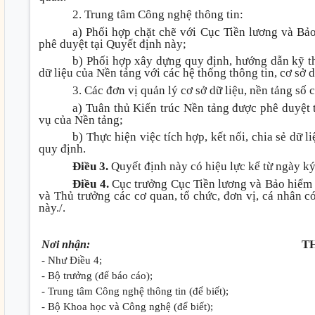
2. Trung tâm Công nghệ thông tin:
a) Phối hợp chặt chẽ với Cục Tiền lương và Bảo
phê duyệt tại Quyết định này;
b) Phối hợp xây dựng quy định, hướng dẫn kỹ thu
dữ liệu của Nền tảng với các hệ thống thông tin, cơ sở d
3. Các đơn vị quản lý cơ sở dữ liệu, nền tảng số 
a) Tuân thủ Kiến trúc Nền tảng được phê duyệt 
vụ của Nền tảng;
b) Thực hiện việc tích hợp, kết nối, chia sẻ dữ 
quy định.
Điều 3.
Quyết định này có hiệu lực kể từ ngày ký
Điều 4.
Cục trưởng Cục Tiền lương và Bảo hiểm 
và Thủ trưởng các cơ quan, tổ chức, đơn vị, cá nhân c
này./.
T
Nơi nhận:
- Như Điều 4;
- Bộ trưởng (để báo cáo);
- Trung tâm Công nghệ thông tin (để biết);
- Bộ Khoa học và Công nghệ (để biết);