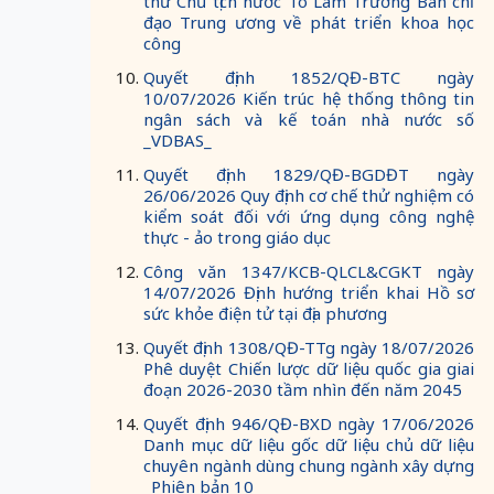
thư Chủ tịch nước Tô Lâm Trưởng Ban chỉ
đạo Trung ương về phát triển khoa học
công
Quyết định 1852/QĐ-BTC ngày
10/07/2026 Kiến trúc hệ thống thông tin
ngân sách và kế toán nhà nước số
_VDBAS_
Quyết định 1829/QĐ-BGDĐT ngày
26/06/2026 Quy định cơ chế thử nghiệm có
kiểm soát đối với ứng dụng công nghệ
thực - ảo trong giáo dục
Công văn 1347/KCB-QLCL&CGKT ngày
14/07/2026 Định hướng triển khai Hồ sơ
sức khỏe điện tử tại địa phương
Quyết định 1308/QĐ-TTg ngày 18/07/2026
Phê duyệt Chiến lược dữ liệu quốc gia giai
đoạn 2026-2030 tầm nhìn đến năm 2045
Quyết định 946/QĐ-BXD ngày 17/06/2026
Danh mục dữ liệu gốc dữ liệu chủ dữ liệu
chuyên ngành dùng chung ngành xây dựng
_Phiên bản 10_