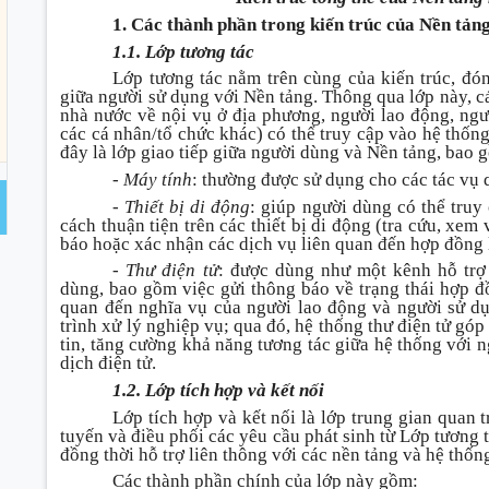
1. Các thành phần trong kiến trúc của Nền tản
1.1. Lớp tương tác
Lớp tương tác nằm trên cùng của kiến trúc, đóng
giữa người sử dụng với Nền tảng. Thông qua lớp này, c
nhà nước về nội vụ ở địa phương, người lao động, ng
các cá nhân/tổ chức khác) có thể truy cập vào hệ thống
đây là lớp giao tiếp giữa người dùng và Nền tảng, bao 
- Máy tính
: thường được sử dụng cho các tác vụ q
- Thiết bị di động
: giúp người dùng có thể tru
cách thuận tiện trên các thiết bị di động (tra cứu, xem
báo hoặc xác nhận các dịch vụ liên quan đến hợp đồng 
- Thư điện tử
: được dùng như một kênh hỗ trợ 
dùng, bao gồm việc gửi thông báo về trạng thái hợp đồ
quan đến nghĩa vụ của người lao động và người sử dụn
trình xử lý nghiệp vụ; qua đó, hệ thống thư điện tử gó
tin, tăng cường khả năng tương tác giữa hệ thống với n
dịch điện tử.
1.2. Lớp tích hợp và kết nối
Lớp tích hợp và kết nối là lớp trung gian quan t
tuyến và điều phối các yêu cầu phát sinh từ Lớp tương 
đồng thời hỗ trợ liên thông với các nền tảng và hệ thốn
Các thành phần chính của lớp này gồm: