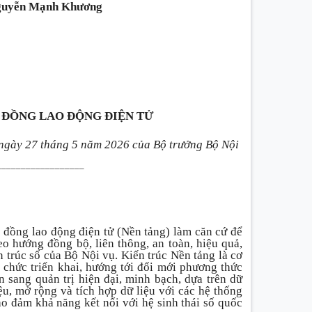
uyễn Mạnh Khương
 ĐỒNG LAO ĐỘNG ĐIỆN TỬ
gày 27 tháng 5 năm 2026 của Bộ trưởng Bộ Nội
__________________
 đồng lao động điện tử (Nền tảng) làm căn cứ để
eo hướng đồng bộ, liên thông, an toàn, hiệu quả,
 trúc số của Bộ Nội vụ. Kiến trúc Nền tảng là cơ
ổ chức triển khai, hướng tới đổi mới phương thức
 sang quản trị hiện đại, minh bạch, dựa trên dữ
u, mở rộng và tích hợp dữ liệu với các hệ thống
bảo đảm khả năng kết nối với hệ sinh thái số quốc