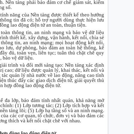
nh. Nền tảng phải bảo đảm cơ chế giám sát, kiểm
ng số.
 tính năng của Nền tảng được thiết kế theo hướng
thông tin đã có; hỗ trợ người dùng thực hiện lưu
 đồng lao động điện tử an toàn, thuận tiện.
 toàn thông tin, an ninh mạng và bảo vệ dữ liệu
ình thiết kế, xây dựng, vận hành, kết nối, chia sẻ
thông tin, an ninh mạng; mọi hoạt động kết nối,
sao lưu, dự phòng, bảo đảm an toàn hệ thống, kế
ầy đủ, toàn vẹn, liên tục; tuân thủ chặt chẽ quy
 bảo vệ dữ liệu.
iải trình và đổi mới sáng tạo: Nền tảng xác định
rị cao; dữ liệu được quản lý, khai thác, kết nối và
 tác quản lý nhà nước về lao động, nâng cao tính
iện thúc đẩy các giao dịch điện tử, giải quyết thủ
ến hợp đồng lao động điện tử.
hể đa lớp, bảo đảm tính nhất quán, khả năng mở
chính: (1) Lớp tương tác; (2) Lớp tích hợp và kết
nền tảng lõi; (5) Lớp hạ tầng số và an ninh mạng.
 của các cơ quan, tổ chức, đơn vị và bảo đảm các
ơng thích và kết nối chặt chẽ với nhau.
 hợp đồng lao động điện tử