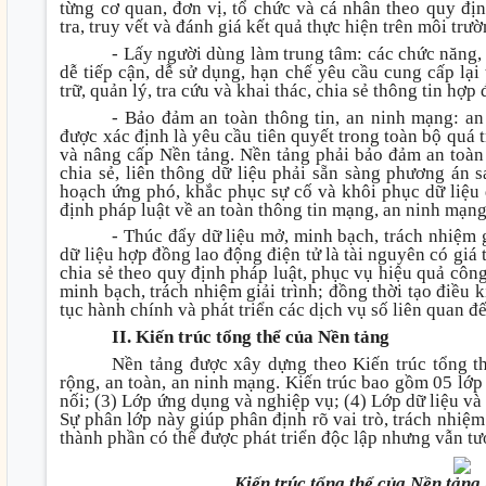
từng cơ quan, đơn vị, tổ chức và cá nhân theo quy đị
tra, truy vết và đánh giá kết quả thực hiện trên môi trườ
- Lấy người dùng làm trung tâm: các chức năng,
dễ tiếp cận, dễ sử dụng, hạn chế yêu cầu cung cấp lại 
trữ, quản lý, tra cứu và khai thác, chia sẻ thông tin hợp
- Bảo đảm an toàn thông tin, an ninh mạng: an
được xác định là yêu cầu tiên quyết trong toàn bộ quá tr
và nâng cấp Nền tảng. Nền tảng phải bảo đảm an toàn 
chia sẻ, liên thông dữ liệu phải sẵn sàng phương án 
hoạch ứng phó, khắc phục sự cố và khôi phục dữ liệu đ
định pháp luật về an toàn thông tin mạng, an ninh mạng,
- Thúc đẩy dữ liệu mở, minh bạch, trách nhiệm g
dữ liệu hợp đồng lao động điện tử là tài nguyên có giá t
chia sẻ theo quy định pháp luật, phục vụ hiệu quả công
minh bạch, trách nhiệm giải trình; đồng thời tạo điều k
tục hành chính và phát triển các dịch vụ số liên quan đ
II. Kiến trúc tổng thể của Nền tảng
Nền tảng được xây dựng theo Kiến trúc tổng t
rộng, an toàn, an ninh mạng. Kiến trúc bao gồm 05 lớp 
nối; (3) Lớp ứng dụng và nghiệp vụ; (4) Lớp dữ liệu và 
Sự phân lớp này giúp phân định rõ vai trò, trách nhiệm
thành phần có thể được phát triển độc lập nhưng vẫn tư
Kiến trúc tổng thể của Nền tảng