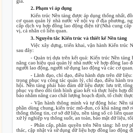
gia.
2. Phạm vi áp dụng
Kiến trúc Nền tảng được áp dụng thống nhất, đồ
cơ quan quản lý nhà nước về nội vụ ở địa phương, ng
cấp dịch vụ hợp đồng lao động điện tử (Nhà cung cấp e
vị, cá nhân có liên quan.
3. Nguyên tắc Kiến trúc và thiết kế Nền tảng
Việc xây dựng, triển khai, vận hành Kiến trúc 
sau đây:
- Quản trị dựa trên kết quả: Kiến trúc Nền tảng
nâng cao hiệu quả quản lý nhà nước về hợp đồng lao độ
người lao động, người sử dụng lao động và các cơ quan,
- Lãnh đạo, chỉ đạo, điều hành dựa trên dữ liệu
trọng phục vụ công tác quản lý, chỉ đạo, điều hành tr
hội. Nền tảng phải bảo đảm dữ liệu được lưu trữ, tổng 
phục vụ theo dõi tình hình giao kết và thực hiện hợp đồ
báo nhằm nâng cao chất lượng hoạch định, tổ chức thực
- Vận hành thông minh và tự động hóa: Nền tả
phần dùng chung, kiến trúc mô-đun, có khả năng mở rộn
thống thông tin, cơ sở dữ liệu, nền tảng số có liên qua
xử lý nghiệp vụ thông suốt, an toàn, bảo mật dữ liệu, tố
- Phân cấp, phân quyền trên Nền tảng: hỗ trợ p
thác, cập nhật và sử dụng dữ liệu hợp đồng lao động đ