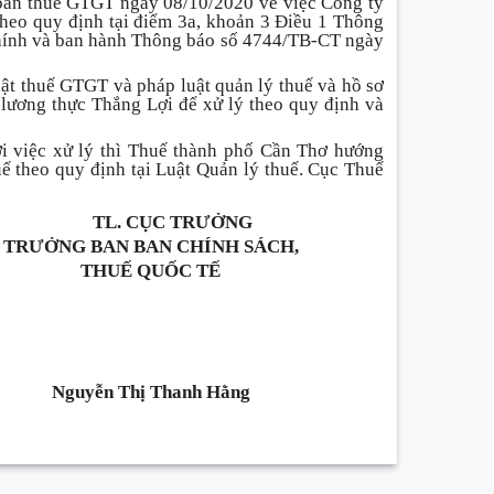
 hoàn thuế GTGT ngày 08/10/2020 về việc Công ty
heo quy định tại điểm 3a, khoản 3 Điều 1 Thông
hính và ban hành Thông báo số 4744/TB-CT ngày
ật thuế GTGT và pháp luật quản lý thuế và hồ sơ
 lương thực Thắng Lợi để xử lý theo quy định và
i việc xử lý thì Thuế thành phố Cần Thơ hướng
ế theo quy định tại Luật Quản lý thuế. Cục Thuế
TL. CỤC TRƯỞNG
TRƯỞNG BAN
BAN
CHÍNH SÁCH,
THUẾ QUỐC TẾ
Nguyễn Thị Thanh Hằng