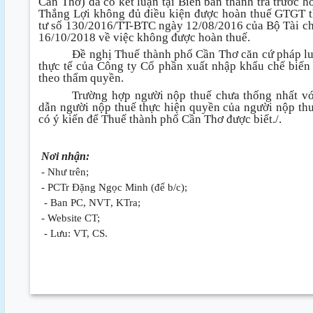
Cần Thơ) đã có kết luận tại Biên bản thanh tra trước
Thắng Lợi không đủ điều kiện được hoàn thuế GTGT t
tư số 130/2016/TT-BTC ngày 12/08/2016 của Bộ Tài c
16/10/2018 về việc không được hoàn thuế.
Đề nghị Thuế thành phố Cần Thơ căn cứ pháp lu
thực tế của Công ty Cổ phần xuất nhập khẩu chế biến
theo thẩm quyền.
Trường hợp người nộp thuế chưa thống nhất vớ
dẫn người nộp thuế thực hiện quyền của người nộp thu
có ý kiến để Thuế thành phố Cần Thơ được biết./.
Nơi nhận:
- Như trên;
- PCTr Đặng Ngọc Minh (để b/c);
- Ban PC, NVT
, KTra
;
- Website CT;
- Lưu: VT, C
S.