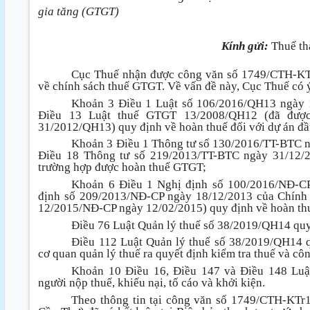
gia tăng (GTGT)
Kính gửi:
Thuế th
Cục Thuế nhận được công văn số 1749/CTH-KT
về chính sách thuế GTGT. Về vấn đề này, Cục Thuế có 
Khoản 3 Điều 1 Luật số 106/2016/QH13 ngày 1
Điều 13 Luật thuế GTGT 13/2008/QH12 (đã được 
31/2012/QH13) quy định về hoàn thuế đối với dự án đầ
Khoản 3 Điều 1 Thông tư số 130/2016/TT-BTC ng
Điều 18 Thông tư số 219/2013/TT-BTC ngày 31/12/2
trường hợp được hoàn thuế GTGT;
Khoản 6 Điều 1 Nghị định số 100/2016/NĐ-CP
định số 209/2013/NĐ-CP ngày 18/12/2013 của Chính p
12/2015/NĐ-CP ngày 12/02/2015) quy định về hoàn thu
Điều 76 Luật Quản lý thuế số 38/2019/QH14 quy
Điều 112 Luật Quản lý thuế số 38/2019/QH14 q
cơ quan quản lý thuế ra quyết định kiểm tra thuế và cô
Khoản 10 Điều 16, Điều 147 và Điều 148 Luậ
người nộp thuế, khiếu nại, tố cáo và khởi kiện.
Theo thông tin tại công văn số 1749/CTH-KTr