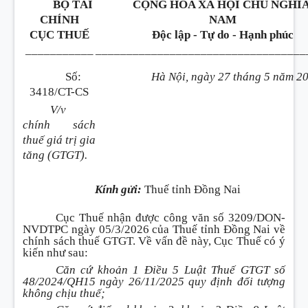
BỘ TÀI
CỘNG HÒA XÃ HỘI CHỦ NGHĨA
CHÍNH
NAM
CỤC THUẾ
Độc lập - Tự do - Hạnh phúc
___________
__________________________________
Số:
Hà Nội, ngày 27 tháng 5 năm 2
3418/CT-CS
V/v
chính sách
thuế giá trị gia
tăng (GTGT).
Kính gửi:
Thuế tỉnh Đồng Nai
Cục Thuế nhận được công văn số 3209/DON-
NVDTPC ngày 05/3/2026 của Thuế tỉnh Đồng Nai về
chính sách thuế GTGT. Về vấn đề này, Cục Thuế có ý
kiến như sau:
Căn cứ khoản 1 Điều 5 Luật Thuế GTGT số
48/2024/QH15 ngày 26/11/2025 quy định đối tượng
không chịu thuế;