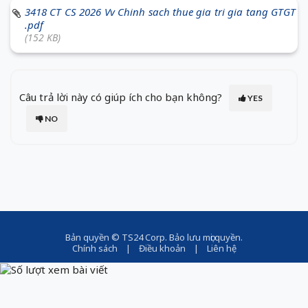
3418 CT CS 2026 Vv Chinh sach thue gia tri gia tang GTGT
.pdf
(152 KB)
Câu trả lời này có giúp ích cho bạn không?
YES
NO
Bản quyền ©
TS24 Corp
. Bảo lưu mọi quyền.
Chính sách
|
Điều khoản
|
Liên hệ