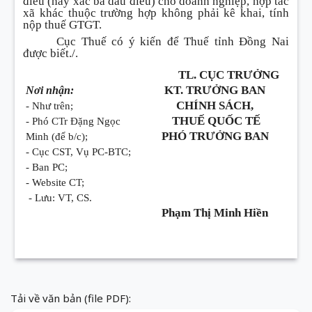
điều (hay xác bã dầu điều) cho doanh nghiệp, hợp tác
xã khác thuộc trường hợp không phải kê khai, tính
nộp thuế GTGT.
Cục Thuế có ý kiến để Thuế tỉnh Đồng Nai
được biết./.
TL. CỤC TRƯỞNG
KT. TRƯỞNG BAN
Nơi nhận:
CHÍNH SÁCH,
- Như trên;
THUẾ QUỐC TẾ
- Phó CTr Đặng Ngọc
PHÓ TRƯỞNG BAN
Minh (để b/c);
- Cục CST, Vụ PC-BTC;
- Ban PC;
- Website CT;
- Lưu: VT, CS.
Phạm Thị Minh Hiền
Tải về văn bản (file PDF):