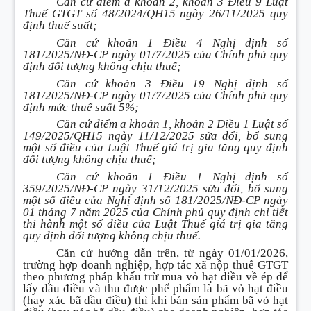
Căn cứ điểm d khoản 2, khoản 3 Điều 9 Luật
Thuế GTGT số 48/2024/QH15 ngày 26/11/2025 quy
định thuế suất;
Căn cứ khoản 1 Điều 4 Nghị định số
181/2025/NĐ-CP ngày 01/7/2025 của Chính phủ quy
định đối tượng không chịu thuế;
Căn cứ khoản 3 Điều 19 Nghị định số
181/2025/NĐ-CP ngày 01/7/2025 của Chính phủ quy
định mức thuế suất 5%;
Căn cứ điểm a khoản 1, khoản 2 Điều 1 Luật số
149/2025/QH15 ngày 11/12/2025 sửa đổi, bổ sung
một số điều của Luật Thuế giá trị gia tăng quy định
đối tượng không chịu thuế;
Căn cứ khoản 1 Điều 1 Nghị định số
359/2025/NĐ-CP ngày 31/12/2025 sửa đổi, bổ sung
một số điều của Nghị định số 181/2025/NĐ-CP ngày
01 tháng 7 năm 2025 của Chính phủ quy định chi tiết
thi hành một số điều của Luật Thuế giá trị gia tăng
quy định đối tượng không chịu thuế.
Căn cứ hướng dẫn trên, từ ngày 01/01/2026,
trường hợp doanh nghiệp, hợp tác xã nộp thuế GTGT
theo phương pháp khấu trừ mua vỏ hạt điều về ép để
lấy dầu điều và thu được phế phẩm là bã vỏ hạt điều
(hay xác bã dầu điều) thì khi bán sản phẩm bã vỏ hạt