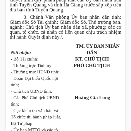
tỉnh Tuyên Quang và tỉnh Hà Giang trước sắp xếp trên
địa bàn tỉnh Tuyên Quang.
3. Chánh Văn phòng Ủy ban nhân dân tỉnh;
Giám đốc Sở Tài chính; Giám đốc Sở, Thủ trưởng ban,
ngành; Chủ tịch Ủy ban nhân dân xã, phường; các cơ
quan, tổ chức, cá nhân có liên quan chịu trách nhiệm
thi hành Quyết định này./.
TM. ỦY BAN NHÂN
DÂN
Nơi nhận:
KT. CHỦ TỊCH
- Bộ Tài chính;
PHÓ CHỦ TỊCH
- Thường trực Tỉnh ủy;
- Thường trực HĐND tỉnh;
- Đoàn Đại biểu Quốc hội
tỉnh;
- Chủ tịch UBND tỉnh;
Hoàng Gia Long
- Các Phó Chủ tịch UBND
tỉnh;
- Cục kiểm tra văn bản và
Tổ chức thi hành pháp luật,
Bộ Tư pháp;
- Ủy ban MTTQ và các tổ