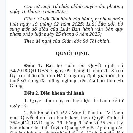
Căn cứ Luật Tổ chức chính quyền địa phương
ngày 16 tháng 6 năm 2025;
Căn cứ Luật Ban hành văn bản quy phạm pháp
luật ngày 19 tháng 02 năm 2025; Luật Sửa đổi, bổ
sung một số điều của Luật Ban hành văn bản quy
phạm pháp luật ngày 25 tháng 6 năm 2025;
Theo đề nghị của Giám đốc Sở Tài chính.
QUYẾT ĐỊNH:
Điều 1.
Bãi bỏ toàn bộ Quyết định số
34/2018/QĐ-UBND ngày 09 tháng 11 năm 2018 của
Ủy ban nhân dân tỉnh Hà Giang quy định giá thóc thu
thuế sử dụng đất nông nghiệp trên địa bàn tỉnh Hà
Giang.
Điều 2. Điều khoản thi hành
1. Quyết định này có hiệu lực thi hành kể từ
ngày ký.
2. Bãi bỏ số thứ tự 23 Mục II Phụ lục IV Danh
mục Quyết định ban hành kèm theo Quyết định số
764/QĐ-UBND ngày 29 tháng 9 năm 2025 của Ủy
ban nhân dân tỉnh Tuyên Quang về việc áp dụng các
Quyết định quy phạm pháp luật của Ủy ban nhân dân