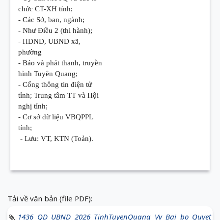
chức CT-XH tỉnh;
- Các Sở, ban, ngành;
- Như Điều 2 (thi hành);
- HĐND, UBND xã,
phường
- Báo và phát thanh, truyền
hình Tuyên Quang;
- Cổng thông tin điện tử
tỉnh; Trung tâm TT và Hội
nghị tỉnh;
- Cơ sở dữ liệu VBQPPL
tỉnh;
- Lưu: VT, KTN (Toản).
Tải về văn bản (file PDF):
1436 QD UBND 2026 TinhTuyenQuang Vv Bai bo Quyet