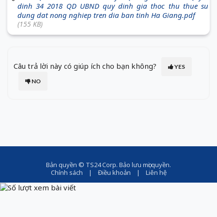
dinh 34 2018 QD UBND quy dinh gia thoc thu thue su
dung dat nong nghiep tren dia ban tinh Ha Giang.pdf
(155 KB)
Câu trả lời này có giúp ích cho bạn không?
YES
NO
Bản quyền ©
TS24 Corp
. Bảo lưu mọi quyền.
Chính sách
|
Điều khoản
|
Liên hệ