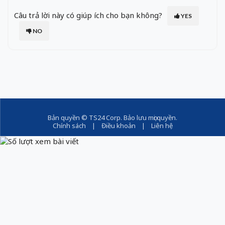
Câu trả lời này có giúp ích cho bạn không?
YES
NO
Bản quyền ©
TS24 Corp
. Bảo lưu mọi quyền.
Chính sách
|
Điều khoản
|
Liên hệ