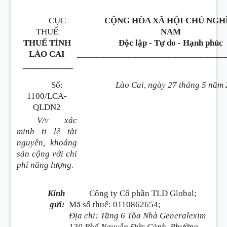
CỤC
CỘNG HÒA XÃ HỘI CHỦ NGHĨ
THUẾ
NAM
THUẾ TỈNH
Độc lập - Tự do - Hạnh phúc
LÀO CAI
________________________________
___________
Số:
Lào Cai, ngày 27 tháng 5 năm
1100/LCA-
QLDN2
V/v xác
minh tỉ lệ tài
nguyên, khoáng
sản cộng với chi
phí năng lượng.
Kính
Công ty Cổ phần TLD Global;
gửi:
Mã số thuế: 0110862654;
Địa chỉ: Tầng 6 Tòa Nhà Generalexim
130 Phố Nguyễn Đức Cảnh, Phường