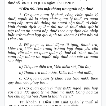
thuế số 38/2019/QH14 ngày 13/09/2019
“
Điều 99. Bảo mật thông tin người nộp thuế
1. Cơ quan quản lý thuế, công chức quản lý
thuế, người đã là công chức quản lý thuế, cơ quan
cung cấp, trao đổi thông tin người nộp thuế, tổ chức
kinh doanh dịch vụ làm thủ tục về thuế phải giữ bí
mật thông tin người nộp thuế theo quy định của pháp
luật, trừ trường hợp quy định tại khoản 2 Điều này và
Điều 100
2. Để phục vụ hoạt động tố tụng, thanh tra,
kiểm tra, kiểm toán trong trường hợp được yêu cầu
bằng văn bản, cơ quan quản lý thuế có trách nhiệm
cung cấp thông tin người nộp thuế cho các cơ quan
sau đây:
a) Cơ quan điều tra, Viện kiểm sát, Tòa án;
b) Thanh tra nhà nước, Kiểm toán nhà nước;
c) Cơ quan quản lý khác của Nhà nước theo
quy định của pháp luật;
d) Cơ quan quản lý thuế nước ngoài phù hợp
với điều ước quốc tế về thuế mà nước Cộng hòa xã
hội chủ nghĩa Việt Nam là thành viên.”
Tại khoản 1, Điều 100 Luật Quản lý thuế số