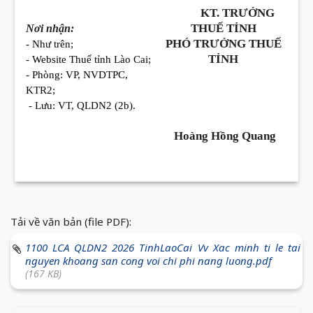
KT. TRƯỞNG
THUẾ TỈNH
Nơi nhận:
PHÓ TRƯỞNG THUẾ
- Như trên;
TỈNH
- Website Thuế tỉnh Lào Cai;
- Phòng: VP, NVDTPC,
KTR2;
- Lưu: VT, QLDN2 (2b).
Hoàng Hồng Quang
Tải về văn bản (file PDF):
1100 LCA QLDN2 2026 TinhLaoCai Vv Xac minh ti le tai
nguyen khoang san cong voi chi phi nang luong.pdf
(167 KB)