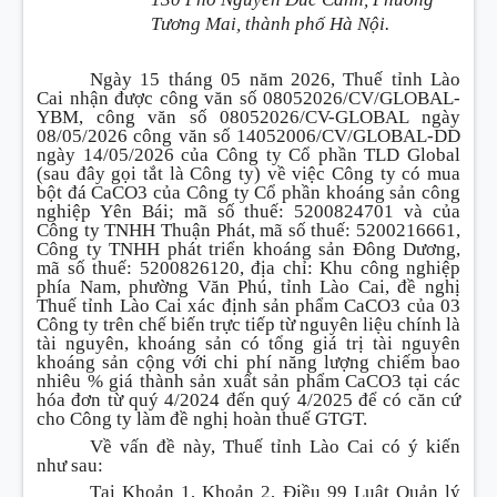
Tương Mai, thành phố Hà Nội.
Ngày 15 tháng 05 năm 2026, Thuế tỉnh Lào
Cai nhận được công văn số 08052026/CV/GLOBAL-
YBM, công văn số 08052026/CV-GLOBAL ngày
08/05/2026 công văn số 14052006/CV/GLOBAL-DD
ngày 14/05/2026 của Công ty Cổ phần TLD Global
(sau đây gọi tắt là Công ty) về việc Công ty có mua
bột đá CaCO3 của Công ty Cổ phần khoáng sản công
nghiệp Yên Bái; mã số thuế: 5200824701 và của
Công ty TNHH Thuận Phát, mã số thuế: 5200216661,
Công ty TNHH phát triển khoáng sản Đông Dương,
mã số thuế: 5200826120, địa chỉ: Khu công nghiệp
phía Nam, phường Văn Phú, tỉnh Lào Cai, đề nghị
Thuế tỉnh Lào Cai xác định sản phẩm CaCO3 của 03
Công ty trên chế biến trực tiếp từ nguyên liệu chính là
tài nguyên, khoáng sản có tổng giá trị tài nguyên
khoáng sản cộng với chi phí năng lượng chiếm bao
nhiêu % giá thành sản xuất sản phẩm CaCO3 tại các
hóa đơn từ quý 4/2024 đến quý 4/2025 để có căn cứ
cho Công ty làm đề nghị hoàn thuế GTGT.
Về vấn đề này, Thuế tỉnh Lào Cai có ý kiến
như sau:
Tại Khoản 1, Khoản 2, Điều 99 Luật Quản lý