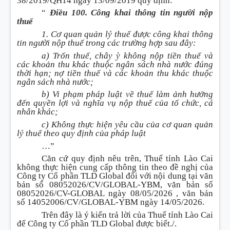
38/2019/QH14 ngày 13/09/2019 quy định:
“
Điều 100. Công khai thông tin người nộp
thuế
1. Cơ quan quản lý thuế được công khai thông
tin người nộp thuế trong các trường hợp sau đây:
a) Trốn thuế, chây ỳ không nộp tiền thuế và
các khoản thu khác thuộc ngân sách nhà nước đúng
thời hạn; nợ tiền thuế và các khoản thu khác thuộc
ngân sách nhà nước;
b) Vi phạm pháp luật về thuế làm ảnh hưởng
đến quyền lợi và nghĩa vụ nộp thuế của tổ chức, cá
nhân khác;
c) Không thực hiện yêu cầu của cơ quan quản
lý thuế theo quy định của pháp luật
…”
Căn cứ quy định nêu trên, Thuế tỉnh Lào Cai
không thực hiện cung cấp thông tin theo đề nghị của
Công ty Cổ phần TLD Global đối với nội dung tại văn
bản số 08052026/CV/GLOBAL-YBM, văn bản số
08052026/CV-GLOBAL ngày 08/05/2026 , văn bản
số 14052006/CV/GLOBAL-YBM ngày 14/05/2026.
Trên đây là ý kiến trả lời của Thuế tỉnh Lào Cai
để Công ty Cổ phần TLD Global được biết./.