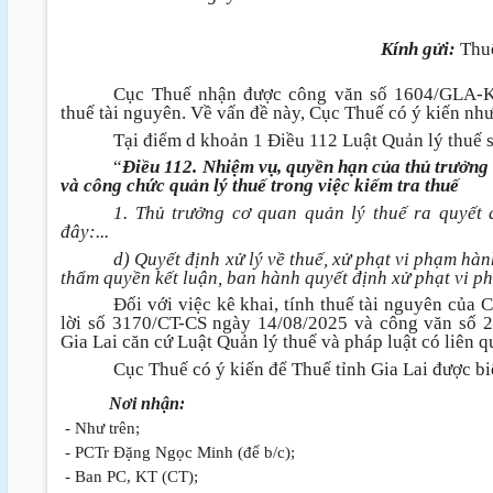
Kính gửi:
Thuế
Cục Thuế nhận được công văn số 1604/GLA-KT
thuế tài nguyên. Về vấn đề này, Cục Thuế có ý kiến nh
Tại điểm d khoản 1 Điều 112 Luật Quản lý thuế
“
Điều 112. Nhiệm vụ, quyền hạn của thủ trưởng 
và công chức quản lý thuế trong việc kiểm tra thuế
1. Thủ trưởng cơ quan quản lý thuế ra quyết 
đây:...
d) Quyết định xử lý về thuế, xử phạt vi phạm hà
thẩm quyền kết luận, ban hành quyết định xử phạt vi p
Đối với việc kê khai, tính thuế tài nguyên của
lời số 3170/CT-CS ngày 14/08/2025 và công văn số 
Gia Lai căn cứ Luật Quản lý thuế và pháp luật có liên 
Cục Thuế có ý kiến để Thuế tỉnh Gia Lai được biế
Nơi nhận:
- Như trên;
- PCTr Đặng Ngọc Minh (để b/c);
- Ban PC, KT (CT);