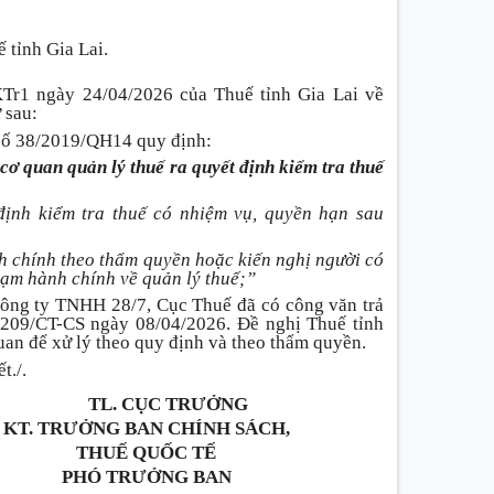
 tỉnh Gia Lai.
r1 ngày 24/04/2026 của Thuế tỉnh Gia Lai về
ư sau:
 số 38/2019/QH14 quy định:
cơ quan quản lý thuế ra quyết định kiểm tra thuế
định kiểm tra thuế có nhiệm vụ, quyền hạn sau
nh chính theo thẩm quyền hoặc kiến nghị người có
hạm hành chính về quản lý thuế;”
 Công ty TNHH 28/7, Cục Thuế đã có công văn trả
2209/CT-CS ngày 08/04/2026. Đề nghị Thuế tỉnh
quan để xử lý theo quy định và theo thẩm quyền.
t./.
TL. CỤC TRƯỞNG
KT. TRƯỞNG BAN CHÍNH SÁCH,
THUẾ QUỐC TẾ
PHÓ TRƯỞNG BAN