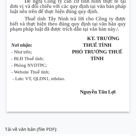
Đề nghị Công ty căn cứ tình hình thực tế tại
đơn vị và đối chiếu với các quy định tại văn bản pháp
luật nêu trên để thực hiện đúng quy định.
Thuế tỉnh Tây Ninh trả lời cho Công ty được
biết và thực hiện theo đúng quy định tại văn bản quy
phạm pháp luật đã được trích dẫn tại văn bản này./.
KT. TRƯỞNG
THUẾ TỈNH
Nơi nhận:
PHÓ TRƯỞNG THUẾ
- Như trên;
TỈNH
- BLĐ Thuế tỉnh;
- Phòng NVDTPC;
- Website Thuế tỉnh;
- Lưu: VT, QLDN1, nthdao.
Nguyễn Tấn Lợi
Tải về văn bản (file PDF):