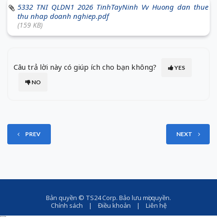
5332 TNI QLDN1 2026 TinhTayNinh Vv Huong dan thue
thu nhap doanh nghiep.pdf
(159 KB)
Câu trả lời này có giúp ích cho bạn không?
YES
NO
PREV
NEXT
Bản quyền ©
TS24 Corp
. Bảo lưu mọi quyền.
Chính sách
|
Điều khoản
|
Liên hệ