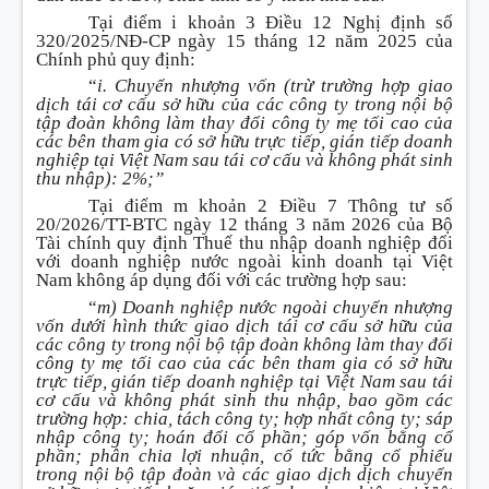
Tại điểm i khoản 3 Điều 12 Nghị định số
320/2025/NĐ-CP ngày 15 tháng 12 năm 2025 của
Chính phủ quy định:
“
i. Chuyển nhượng vốn (trừ trường hợp giao
dịch tái cơ cấu sở hữu của các công ty trong nội bộ
tập đoàn không làm thay đổi công ty mẹ tối cao của
các bên tham gia có sở hữu trực tiếp, gián tiếp doanh
nghiệp tại Việt Nam sau tái cơ cấu và không phát sinh
thu nhập): 2%;”
Tại điểm m khoản 2 Điều 7 Thông tư số
20/2026/TT-BTC ngày 12 tháng 3 năm 2026 của Bộ
Tài chính quy định Thuế thu nhập doanh nghiệp đối
với doanh nghiệp nước ngoài kinh doanh tại Việt
Nam không áp dụng đối với các trường hợp sau:
“
m) Doanh nghiệp nước ngoài chuyển nhượng
vốn dưới hình thức giao dịch tái cơ cấu sở hữu của
các công ty trong nội bộ tập đoàn không làm thay đổi
công ty mẹ tối cao của các bên tham gia có sở hữu
trực tiếp, gián tiếp doanh nghiệp tại Việt Nam sau tái
cơ cấu và không phát sinh thu nhập, bao gồm các
trường hợp: chia, tách công ty; hợp nhất công ty; sáp
nhập công ty; hoán đổi cổ phần; góp vốn bằng cổ
phần; phân chia lợi nhuận, cổ tức bằng cổ phiếu
trong nội bộ tập đoàn và các giao dịch dịch chuyển