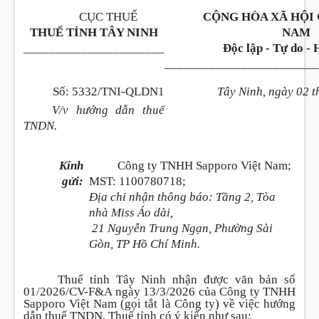
CỤC THUẾ
CỘNG HÒA XÃ HỘI 
THUẾ TỈNH TÂY NINH
NAM
______________________
Độc lập - Tự do -
________________________
Số: 5332/TNI-QLDN1
Tây Ninh, ngày 02 
V/v hướng dẫn thuế
TNDN.
Kính
Công ty TNHH Sapporo Việt Nam;
gửi:
MST: 1100780718;
Địa chỉ nhận thông báo: Tầng 2, Tòa
nhà Miss Áo dài,
21 Nguyễn Trung Ngạn, Phường Sài
Gòn, TP Hồ Chí Minh.
Thuế tỉnh Tây Ninh nhận được văn bản số
01/2026/CV-F&A ngày 13/3/2026 của Công ty TNHH
Sapporo Việt Nam (gọi tắt là Công ty) về việc hướng
dẫn thuế TNDN, Thuế tỉnh có ý kiến như sau: