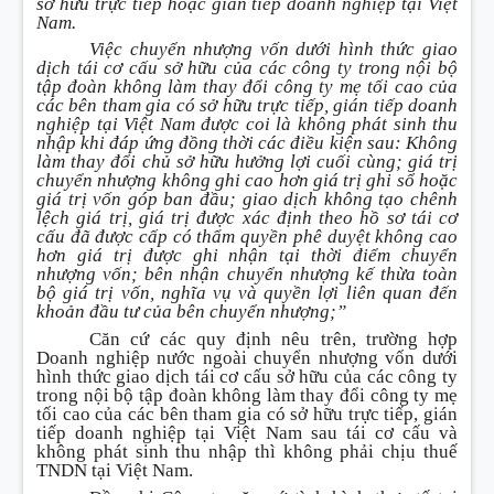
sở hữu trực tiếp hoặc gián tiếp doanh nghiệp tại Việt
Nam.
Việc chuyển nhượng vốn dưới hình thức giao
dịch tái cơ cấu sở hữu của các công ty trong nội bộ
tập đoàn không làm thay đổi công ty mẹ tối cao của
các bên tham gia có sở hữu trực tiếp, gián tiếp doanh
nghiệp tại Việt Nam được coi là không phát sinh thu
nhập khi đáp ứng đồng thời các điều kiện sau: Không
làm thay đổi chủ sở hữu hưởng lợi cuối cùng; giá trị
chuyển nhượng không ghi cao hơn giá trị ghi sổ hoặc
giá trị vốn góp ban đầu; giao dịch không tạo chênh
lệch giá trị, giá trị được xác định theo hồ sơ tái cơ
cấu đã được cấp có thẩm quyền phê duyệt không cao
hơn giá trị được ghi nhận tại thời điểm chuyển
nhượng vốn; bên nhận chuyển nhượng kế thừa toàn
bộ giá trị vốn, nghĩa vụ và quyền lợi liên quan đến
khoản đầu tư của bên chuyển nhượng;”
Căn cứ các quy định nêu trên, trường hợp
Doanh nghiệp nước ngoài chuyển nhượng vốn dưới
hình thức giao dịch tái cơ cấu sở hữu của các công ty
trong nội bộ tập đoàn không làm thay đổi công ty mẹ
tối cao của các bên tham gia có sở hữu trực tiếp, gián
tiếp doanh nghiệp tại Việt Nam sau tái cơ cấu và
không phát sinh thu nhập thì không phải chịu thuế
TNDN tại Việt Nam.