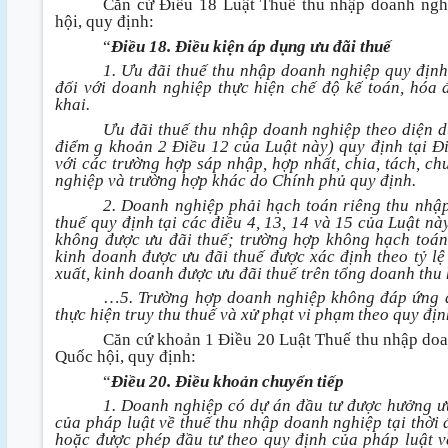
Căn cứ Điều 18 Luật Thuế thu nhập doanh ng
hội, quy định:
“
Điều 18. Điều kiện áp dụng ưu đãi thuế
1. Ưu đãi thuế thu nhập doanh nghiệp quy định
đối với doanh nghiệp thực hiện chế độ kế toán, hóa
khai.
Ưu đãi thuế thu nhập doanh nghiệp theo diện d
điểm g khoản 2 Điều 12 của Luật này) quy định tại Đ
với các trường hợp sáp nhập, hợp nhất, chia, tách, ch
nghiệp và trường hợp khác do Chính phủ quy định.
2. Doanh nghiệp phải hạch toán riêng thu nhập
thuế quy định tại các điều 4, 13, 14 và 15 của Luật nà
không được ưu đãi thuế; trường hợp không hạch toán 
kinh doanh được ưu đãi thuế được xác định theo tỷ l
xuất, kinh doanh được ưu đãi thuế trên tổng doanh thu
…
5. Trường hợp doanh nghiệp không đáp ứng đ
thực hiện truy thu thuế và xử phạt vi phạm theo quy đị
Căn cứ khoản 1 Điều 20 Luật Thuế thu nhập do
Quốc hội, quy định:
“
Điều 20. Điều khoản chuyển tiếp
1. Doanh nghiệp có dự án đầu tư được hưởng ư
của pháp luật về thuế thu nhập doanh nghiệp tại thờ
hoặc được phép đầu tư theo quy định của pháp luật v