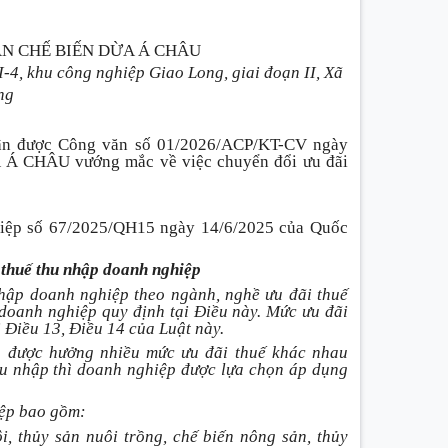
ẦN CHẾ BIẾN DỪA Á CHÂU
EI-4, khu công nghiệp Giao Long, giai đoạn II, Xã
ng
hận được Công văn số 01/2026/ACP/KT-CV ngày
 CHÂU vướng mắc về việc chuyển đổi ưu đãi
hiệp số 67/2025/QH15 ngày 14/6/2025 của Quốc
 thuế thu nhập doanh nghiệp
hập doanh nghiệp theo ngành, nghề ưu đãi thuế
 doanh nghiệp quy định tại Điều này. Mức ưu đãi
 Điều 13, Điều 14 của Luật này.
p được hưởng nhiều mức ưu đãi thuế khác nhau
hu nhập thì doanh nghiệp được lựa chọn áp dụng
iệp bao gồm:
i, thủy sản nuôi trồng, chế
biến nông sản, thủy