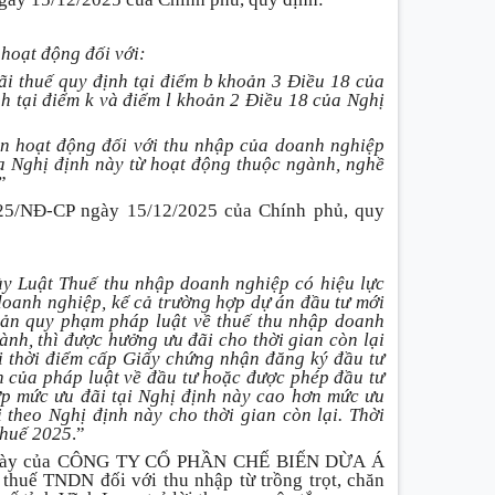
 hoạt động đối với:
ãi thuế quy định tại điểm b khoản 3 Điều 18 của
h tại điểm k và điểm l khoản 2 Điều 18 của Nghị
an hoạt động đối với thu nhập của doanh nghiệp
a Nghị định này từ hoạt động thuộc ngành, nghề
.”
25/NĐ-CP ngày 15/12/2025 của Chính phủ, quy
ày Luật Thuế thu nhập doanh nghiệp có hiệu lực
doanh nghiệp, kể cả trường hợp dự án đầu tư mới
bản quy phạm pháp luật về thuế thu nhập doanh
ành, thì được hưởng ưu đãi cho thời gian còn lại
i thời điểm cấp Giấy chứng nhận đăng ký đầu tư
h của pháp luật về đầu tư hoặc được phép đầu tư
ợp mức ưu đãi tại Nghị định này cao hơn mức ưu
theo Nghị định này cho thời gian còn lại. Thời
 thuế 2025
.”
ình bày của CÔNG TY CỔ PHẦN CHẾ BIẾN DỪA Á
huế TNDN đối với thu nhập từ trồng trọt, chăn