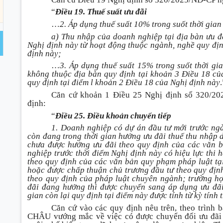
“
Điều 19. Thuế suất ưu đãi
…
2. Áp dụng thuế suất 10% trong suốt thời gian
a) Thu nhập của doanh nghiệp tại địa bàn ưu đ
Nghị định này từ hoạt động thuộc ngành, nghề quy địn
định này;
…
3. Áp dụng thuế suất 15% trong suốt thời gi
không thuộc địa bàn quy định tại khoản 3 Điều 18 củ
quy định tại điểm l khoản 2 Điều
18 của Nghị định này
Căn cứ khoản 1 Điều 25 Nghị định số 320/20
định:
“
Điều 25. Điều khoản chuyển tiếp
1. Doanh nghiệp có dự án đầu tư mới trước ng
còn đang trong thời gian hưởng ưu đãi thuế thu nhập 
chưa được hưởng ưu đãi theo quy định của các văn 
nghiệp trước thời điểm Nghị định này có hiệu lực thi h
theo quy định của các văn bản quy phạm pháp luật tạ
hoặc được chấp thuận chủ trương đầu tư theo quy địn
theo quy định của pháp luật chuyên ngành; trường h
đãi đang hưởng thì được chuyển sang áp dụng ưu đãi 
gian còn lại quy định tại điểm này được tính từ kỳ tính
Căn cứ vào các quy định nêu trên, theo tr
CHÂU vướng mắc về việc có được chuyển đổi ưu đãi t