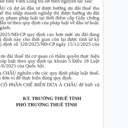
uế tỉnh Vĩnh Long trả lời theo nguyên tắc sau:
ó dự án đầu tư được hưởng ưu đãi thuế thu
uế thu nhập doanh nghiệp thì được hưởng ưu đãi
quy phạm pháp luật tại thời điểm cấp Giấy chứng
ầu tư theo quy định của pháp luật về đầu tư hoặc
ngành.
0/2025/NĐ-CP quy định cao hơn mức ưu đãi đang
 định này cho thời gian còn lại được tính từ kỳ
ghị định số 320/2025/NĐ-CP ngày 15/12/2025 của
ưu đãi thuế thì cơ quan có thẩm quyền thực hiện
háp luật theo quy định tại khoản 5 Điều 18 Luật
/6/2025 của Quốc hội.
ÂU nghiên cứu các quy định pháp luật thuế,
ại đơn vị để thực hiện đúng quy định.
TY CỔ PHẦN CHẾ BIẾN DỪA Á CHÂU để biết và
KT. TRƯỞNG THUẾ TỈNH
PHÓ TRƯỞNG THUẾ TỈNH