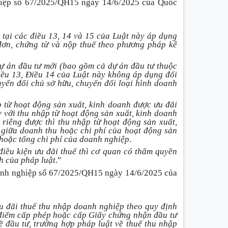
hiệp số 67/2025/QH15 ngày 14/6/2025 của Quốc
 tại các điều 13, 14 và 15 của Luật này áp dụng
 đơn, chứng từ và nộp thuế theo phương pháp kê
ự án đầu tư mới (bao gồm cả dự án đầu tư thuộc
iều
13, Điều 14 của Luật này không áp dụng đối
uyển đổi chủ sở hữu, chuyển đổi loại hình doanh
 từ hoạt động sản xuất, kinh doanh được ưu đãi
y với thu nhập từ hoạt động sản xuất, kinh doanh
riêng được thì thu nhập từ hoạt động sản xuất,
ệ giữa doanh thu hoặc chi phí của hoạt động sản
 hoặc tổng chi phí của doanh nghiệp.
iều kiện ưu đãi thuế thì cơ quan có thẩm quyền
nh của pháp luật
.”
anh nghiệp số 67/2025/QH15 ngày 14/6/2025 của
u đãi thuế thu nhập doanh nghiệp theo quy định
i điểm cấp phép hoặc cấp Giấy chứng nhận đầu tư
ề đầu tư, trường hợp pháp luật về thuế thu nhập