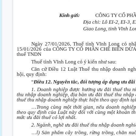
Kính gửi:
CÔNG TY CỔ PH
Địa chỉ: Lô EI-2, EI-3, 
Giao Long, tỉnh Vĩnh Lo
Ngày 27/01/2026, Thuế tỉnh Vĩnh Long có n
15/01/2026 của CÔNG TY CỔ PHẦN CHẾ BIẾN DỪA Á
thuế TNDN
Thuế tỉnh Vĩnh Long có ý kiến như sau:
Căn cứ Điều 12 Luật Thuế thu nhập doanh ng
hội, quy định:
“
Điều 12. Nguyên tắc, đối tượng áp dụng ưu đãi
1. Doanh nghiệp được hưởng ưu đãi thuế thu n
thu nhập doanh nghiệp, địa bàn ưu đãi thuế thu nhập
thuế thu nhập doanh nghiệp thực hiện theo quy định tại
…
Trong cùng một thời gian, nếu doanh nghiệ
theo quy định của Luật này đối với cùng một khoản t
mức ưu đãi thuế có lợi nhất.
2. Ngành, nghề ưu đãi thuế thu nhập doanh ngh
…
l) Sản phẩm cây trồng, rừng trồng, chăn nuô